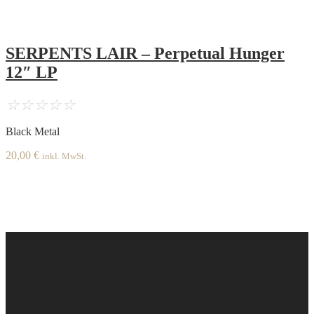
SERPENTS LAIR – Perpetual Hunger
12″ LP
☆
☆
☆
☆
☆
Black Metal
20,00
€
inkl. MwSt.