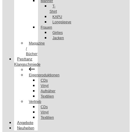
Männer
T-
Shirt
KAPU
Longsleeve
Frauen
Girlies
Jacken
Magazine
/
Bücher
Pesttanz
Klangschmiede
Eigenproduktionen
CDs
Vinyl
Aufnäher
Textilien
Vertrieb
CDs
Vinyl
Textilien
Angebote
Neuheiten