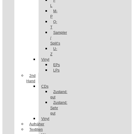
I-
L
M-
P
Q-
T
Sampler
/
Split’s
U-
Z
Vinyl
EPs
LPs
2nd
Hand
CDs
Zustand:
gut
Zustand:
Sehr
gut
Vinyl
Aufnäher
Textilien