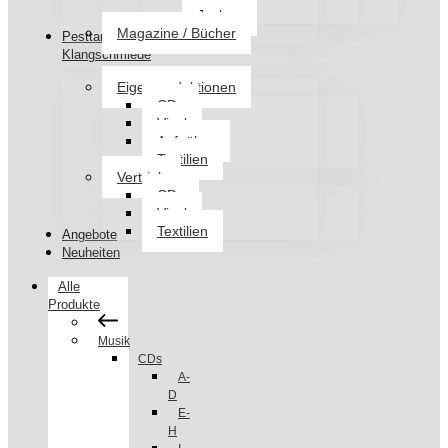
Jacken
Magazine / Bücher
Pesttanz
Klangschmiede
Eigenproduktionen
CDs
Vinyl
Aufnäher
Textilien
Vertrieb
CDs
Vinyl
Textilien
Angebote
Neuheiten
Alle
Produkte
Musik
CDs
A-
D
E-
H