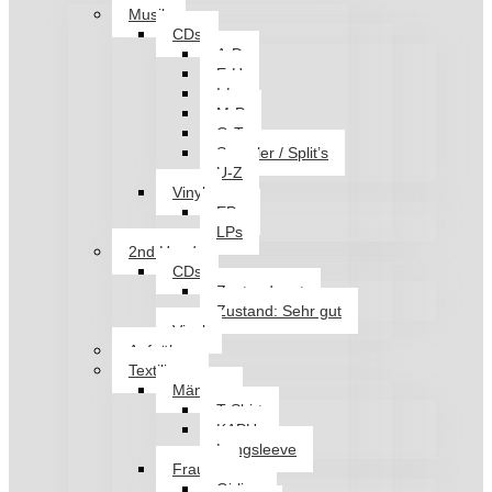
Musik
CDs
A-D
E-H
I-L
M-P
Q-T
Sampler / Split’s
U-Z
Vinyl
EPs
LPs
2nd Hand
CDs
Zustand: gut
Zustand: Sehr gut
Vinyl
Aufnäher
Textilien
Männer
T-Shirt
KAPU
Longsleeve
Frauen
Girlies