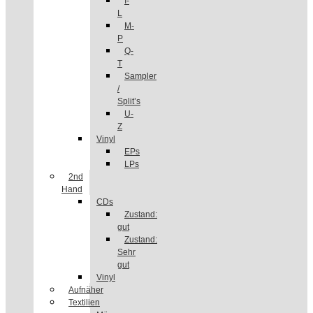
I-
L
M-
P
Q-
T
Sampler
/
Split’s
U-
Z
Vinyl
EPs
LPs
2nd
Hand
CDs
Zustand:
gut
Zustand:
Sehr
gut
Vinyl
Aufnäher
Textilien