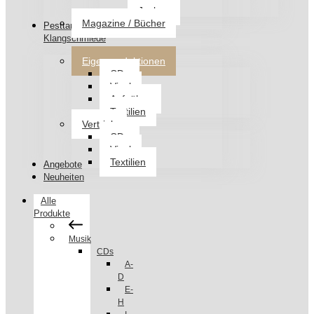
Jacken
Magazine / Bücher
Pesttanz
Klangschmiede
Eigenproduktionen
CDs
Vinyl
Aufnäher
Textilien
Vertrieb
CDs
Vinyl
Textilien
Angebote
Neuheiten
Alle
Produkte
Musik
CDs
A-
D
E-
H