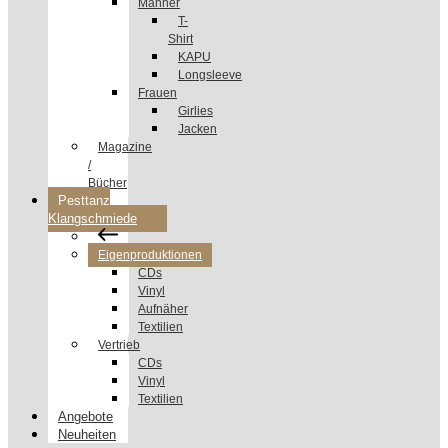
Männer
T-
Shirt
KAPU
Longsleeve
Frauen
Girlies
Jacken
Magazine
/
Bücher
Pesttanz
Klangschmiede
Eigenproduktionen
CDs
Vinyl
Aufnäher
Textilien
Vertrieb
CDs
Vinyl
Textilien
Angebote
Neuheiten