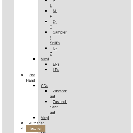
I-
L
M-
P
Q-
T
Sampler
/
Split’s
U-
Z
Vinyl
EPs
LPs
2nd
Hand
CDs
Zustand:
gut
Zustand:
Sehr
gut
Vinyl
Aufnäher
Textilien