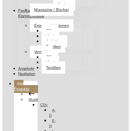
Jacken
Magazine / Bücher
Pesttanz
Klangschmiede
Eigenproduktionen
CDs
Vinyl
Aufnäher
Textilien
Vertrieb
CDs
Vinyl
Textilien
Angebote
Neuheiten
Alle
Produkte
Musik
CDs
A-
D
E-
H