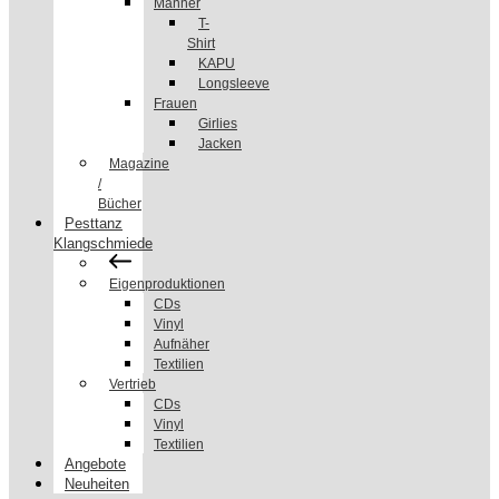
Männer
T-
Shirt
KAPU
Longsleeve
Frauen
Girlies
Jacken
Magazine
/
Bücher
Pesttanz
Klangschmiede
Eigenproduktionen
CDs
Vinyl
Aufnäher
Textilien
Vertrieb
CDs
Vinyl
Textilien
Angebote
Neuheiten