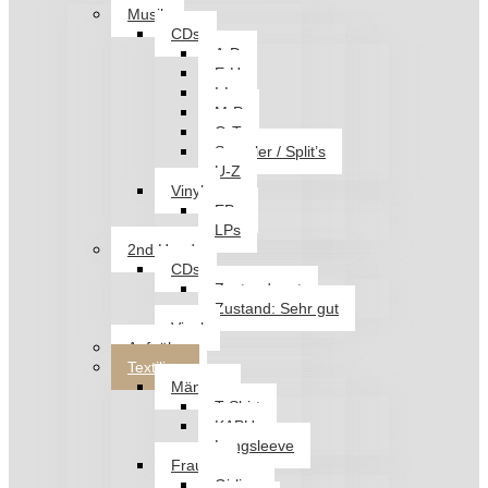
Musik
CDs
A-D
E-H
I-L
M-P
Q-T
Sampler / Split’s
U-Z
Vinyl
EPs
LPs
2nd Hand
CDs
Zustand: gut
Zustand: Sehr gut
Vinyl
Aufnäher
Textilien
Männer
T-Shirt
KAPU
Longsleeve
Frauen
Girlies