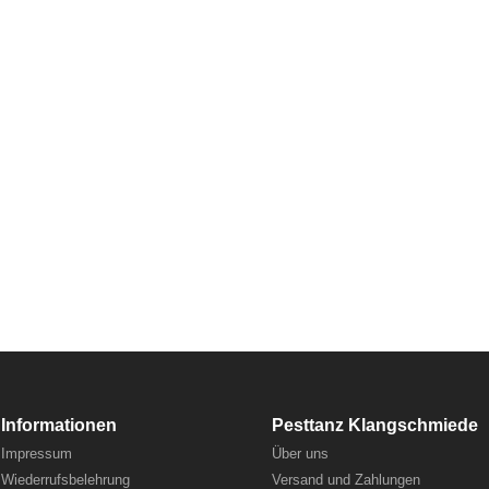
Jakebox CDr (XL)
Dr (XL) Dark Ambient Shirt + Jakebox CDr limitiert auf…
Informationen
Pesttanz Klangschmiede
Impressum
Über uns
Wiederrufsbelehrung
Versand und Zahlungen