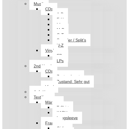
Musik
CDs
A-D
E-H
I-L
M-P
Q-T
Sampler / Split’s
U-Z
Vinyl
EPs
LPs
2nd Hand
CDs
Zustand: gut
Zustand: Sehr gut
Vinyl
Aufnäher
Textilien
Männer
T-Shirt
KAPU
Longsleeve
Frauen
Girlies