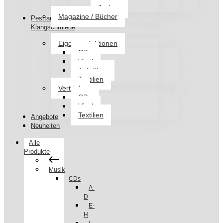
Jacken
Magazine / Bücher
Pesttanz
Klangschmiede
Eigenproduktionen
CDs
Vinyl
Aufnäher
Textilien
Vertrieb
CDs
Vinyl
Textilien
Angebote
Neuheiten
Alle
Produkte
Musik
CDs
A-
D
E-
H