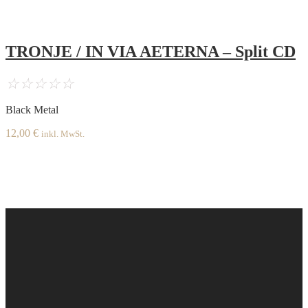
TRONJE / IN VIA AETERNA – Split CD
☆
☆
☆
☆
☆
Black Metal
12,00
€
inkl. MwSt.