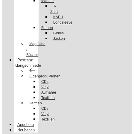
Männer
T-
Shirt
KAPU
Longsleeve
Frauen
Girlies
Jacken
Magazine
/
Bücher
Pesttanz
Klangschmiede
Eigenproduktionen
CDs
Vinyl
Aufnäher
Textilien
Vertrieb
CDs
Vinyl
Textilien
Angebote
Neuheiten