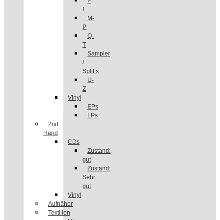
I-
L
M-
P
Q-
T
Sampler
/
Split’s
U-
Z
Vinyl
EPs
LPs
2nd
Hand
CDs
Zustand:
gut
Zustand:
Sehr
gut
Vinyl
Aufnäher
Textilien