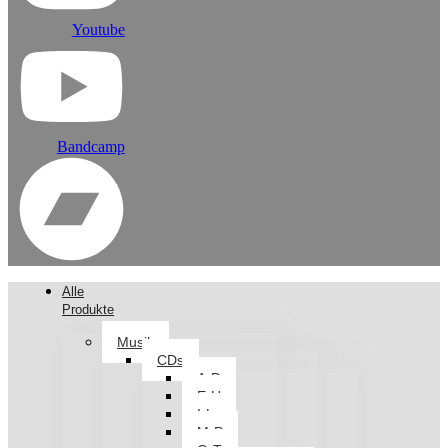
Youtube
Bandcamp
Alle
Produkte
Musik
CDs
A-D
E-H
I-L
M-P