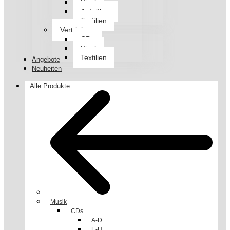
Vinyl
Aufnäher
Textilien
Vertrieb
CDs
Vinyl
Textilien
Angebote
Neuheiten
Alle Produkte
Musik
CDs
A-D
E-H