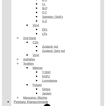
I-L
M-P
Q-T
Sampler / Split’s
U-Z
Vinyl
EPs
LPs
2nd Hand
CDs
Zustand: gut
Zustand: Sehr gut
Vinyl
Aufnäher
Textilien
Männer
T-Shirt
KAPU
Longsleeve
Frauen
Girlies
Jacken
Magazine / Bücher
Pesttanz Klangschmiede