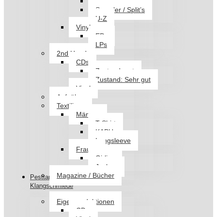
Q-T
Sampler / Split’s
U-Z
Vinyl
EPs
LPs
2nd Hand
CDs
Zustand: gut
Zustand: Sehr gut
Vinyl
Aufnäher
Textilien
Männer
T-Shirt
KAPU
Longsleeve
Frauen
Girlies
Jacken
Magazine / Bücher
Pesttanz
Klangschmiede
Eigenproduktionen
CDs