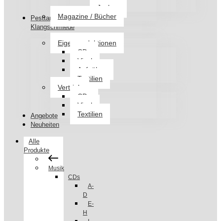
Jacken
Magazine / Bücher
Pesttanz
Klangschmiede
Eigenproduktionen
CDs
Vinyl
Aufnäher
Textilien
Vertrieb
CDs
Vinyl
Textilien
Angebote
Neuheiten
Alle
Produkte
Musik
CDs
A-
D
E-
H