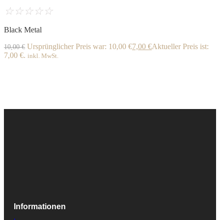
☆
☆
☆
☆
☆
Black Metal
Ursprünglicher Preis war: 10,00 €
7,00
€
Aktueller Preis ist:
10,00
€
7,00 €.
inkl. MwSt.
Informationen