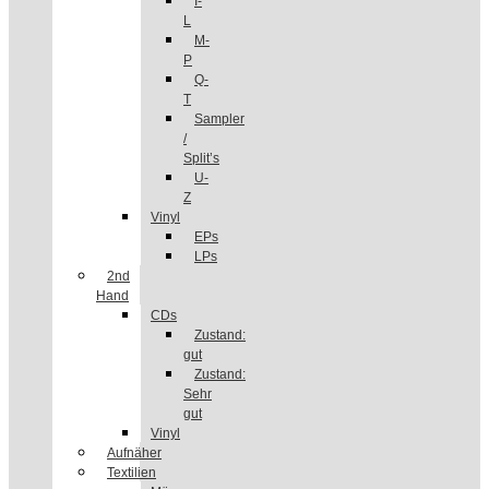
I-
L
M-
P
Q-
T
Sampler
/
Split’s
U-
Z
Vinyl
EPs
LPs
2nd
Hand
CDs
Zustand:
gut
Zustand:
Sehr
gut
Vinyl
Aufnäher
Textilien