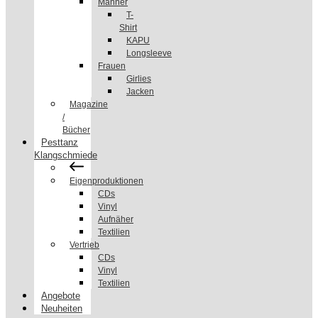
Männer
T-
Shirt
KAPU
Longsleeve
Frauen
Girlies
Jacken
Magazine
/
Bücher
Pesttanz
Klangschmiede
Eigenproduktionen
CDs
Vinyl
Aufnäher
Textilien
Vertrieb
CDs
Vinyl
Textilien
Angebote
Neuheiten