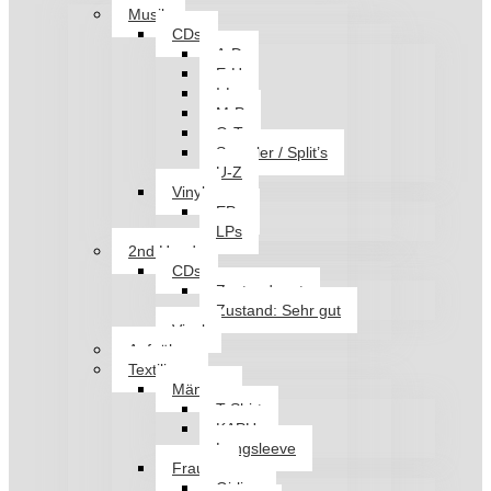
Musik
CDs
A-D
E-H
I-L
M-P
Q-T
Sampler / Split’s
U-Z
Vinyl
EPs
LPs
2nd Hand
CDs
Zustand: gut
Zustand: Sehr gut
Vinyl
Aufnäher
Textilien
Männer
T-Shirt
KAPU
Longsleeve
Frauen
Girlies