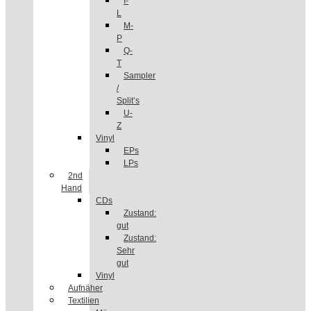
I-
L
M-
P
Q-
T
Sampler
/
Split’s
U-
Z
Vinyl
EPs
LPs
2nd
Hand
CDs
Zustand:
gut
Zustand:
Sehr
gut
Vinyl
Aufnäher
Textilien