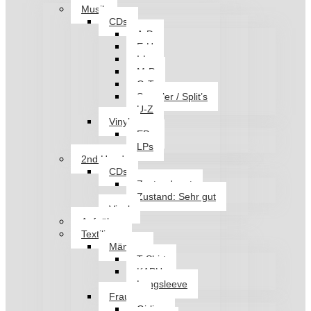
Musik
CDs
A-D
E-H
I-L
M-P
Q-T
Sampler / Split’s
U-Z
Vinyl
EPs
LPs
2nd Hand
CDs
Zustand: gut
Zustand: Sehr gut
Vinyl
Aufnäher
Textilien
Männer
T-Shirt
KAPU
Longsleeve
Frauen
Girlies