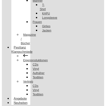
Männer
T-
Shirt
KAPU
Longsleeve
Frauen
Girlies
Jacken
Magazine
/
Bücher
Pesttanz
Klangschmiede
Eigenproduktionen
CDs
Vinyl
Aufnäher
Textilien
Vertrieb
CDs
Vinyl
Textilien
Angebote
Neuheiten