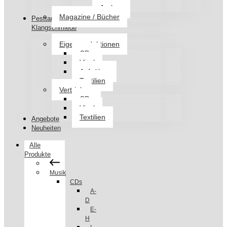
Jacken
Magazine / Bücher
Pesttanz
Klangschmiede
Eigenproduktionen
CDs
Vinyl
Aufnäher
Textilien
Vertrieb
CDs
Vinyl
Textilien
Angebote
Neuheiten
Alle
Produkte
Musik
CDs
A-
D
E-
H