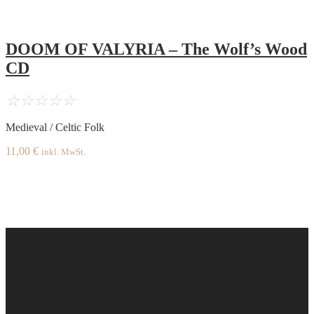
DOOM OF VALYRIA – The Wolf’s Wood
CD
☆
☆
☆
☆
☆
Medieval / Celtic Folk
11,00
€
inkl. MwSt.