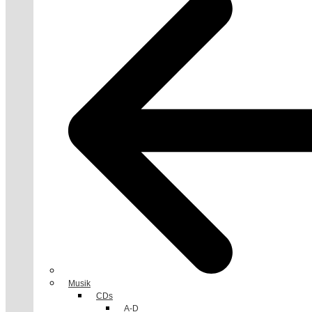
Musik
CDs
A-D