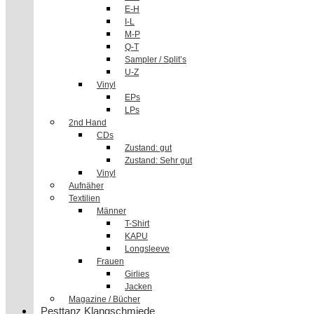
E-H
I-L
M-P
Q-T
Sampler / Split’s
U-Z
Vinyl
EPs
LPs
2nd Hand
CDs
Zustand: gut
Zustand: Sehr gut
Vinyl
Aufnäher
Textilien
Männer
T-Shirt
KAPU
Longsleeve
Frauen
Girlies
Jacken
Magazine / Bücher
Pesttanz Klangschmiede