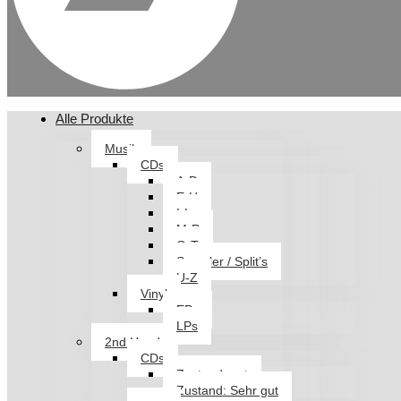
Alle Produkte
Musik
CDs
A-D
E-H
I-L
M-P
Q-T
Sampler / Split’s
U-Z
Vinyl
EPs
LPs
2nd Hand
CDs
Zustand: gut
Zustand: Sehr gut