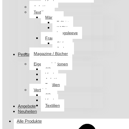
Vinyl
Aufnäher
Textilien
Männer
T-Shirt
KAPU
Longsleeve
Frauen
Girlies
Jacken
Magazine / Bücher
Pesttanz Klangschmiede
Eigenproduktionen
CDs
Vinyl
Aufnäher
Textilien
Vertrieb
CDs
Vinyl
Textilien
Angebote
Neuheiten
Alle Produkte