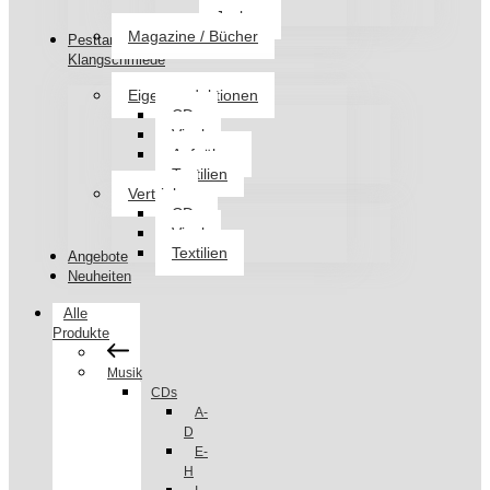
Jacken
Magazine / Bücher
Pesttanz
Klangschmiede
Eigenproduktionen
CDs
Vinyl
Aufnäher
Textilien
Vertrieb
CDs
Vinyl
Textilien
Angebote
Neuheiten
Alle
Produkte
Musik
CDs
A-
D
E-
H