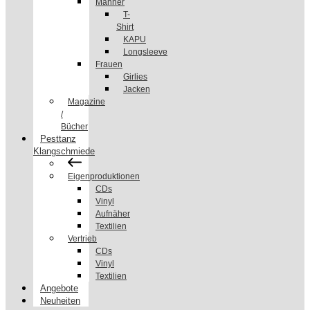
Männer
T-
Shirt
KAPU
Longsleeve
Frauen
Girlies
Jacken
Magazine
/
Bücher
Pesttanz
Klangschmiede
Eigenproduktionen
CDs
Vinyl
Aufnäher
Textilien
Vertrieb
CDs
Vinyl
Textilien
Angebote
Neuheiten