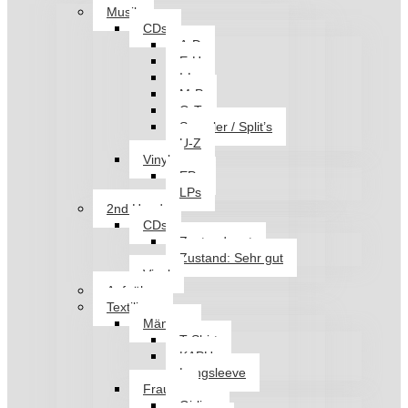
Musik
CDs
A-D
E-H
I-L
M-P
Q-T
Sampler / Split’s
U-Z
Vinyl
EPs
LPs
2nd Hand
CDs
Zustand: gut
Zustand: Sehr gut
Vinyl
Aufnäher
Textilien
Männer
T-Shirt
KAPU
Longsleeve
Frauen
Girlies