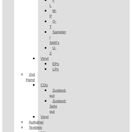
I-
L
M-
P
Q-
T
Sampler
/
Split’s
U-
Z
Vinyl
EPs
LPs
2nd
Hand
CDs
Zustand:
gut
Zustand:
Sehr
gut
Vinyl
Aufnäher
Textilien