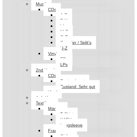
Musik
CDs
A-D
E-H
I-L
M-P
Q-T
Sampler / Split’s
U-Z
Vinyl
EPs
LPs
2nd Hand
CDs
Zustand: gut
Zustand: Sehr gut
Vinyl
Aufnäher
Textilien
Männer
T-Shirt
KAPU
Longsleeve
Frauen
Girlies