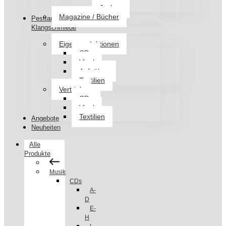
Jacken
Magazine / Bücher
Pesttanz
Klangschmiede
Eigenproduktionen
CDs
Vinyl
Aufnäher
Textilien
Vertrieb
CDs
Vinyl
Textilien
Angebote
Neuheiten
Alle
Produkte
Musik
CDs
A-
D
E-
H