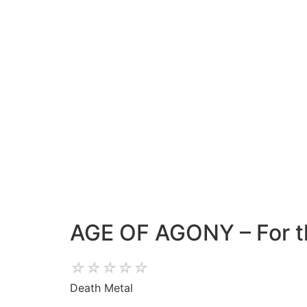
AGE OF AGONY – For t
☆
☆
☆
☆
☆
Death Metal