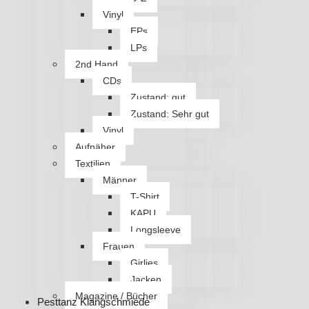
Vinyl
EPs
LPs
2nd Hand
CDs
Zustand: gut
Zustand: Sehr gut
Vinyl
Aufnäher
Textilien
Männer
T-Shirt
KAPU
Longsleeve
Frauen
Girlies
Jacken
Magazine / Bücher
Pesttanz Klangschmiede