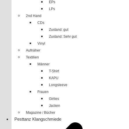
EPs
LPs
2nd Hand
CDs
Zustand: gut
Zustand: Sehr gut
Vinyl
Aufnäher
Textilien
Männer
T-Shirt
KAPU
Longsleeve
Frauen
Girlies
Jacken
Magazine / Bücher
Pesttanz Klangschmiede