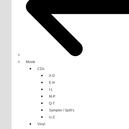
Musik
CDs
A-D
E-H
I-L
M-P
Q-T
Sampler / Split’s
U-Z
Vinyl