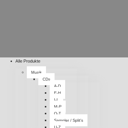
Alle Produkte
Musik
CDs
A-D
E-H
I-L
M-P
Q-T
Sampler / Split’s
U-Z