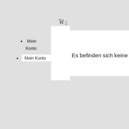
0
Mein
Konto
Es befinden sich keine
Mein Konto