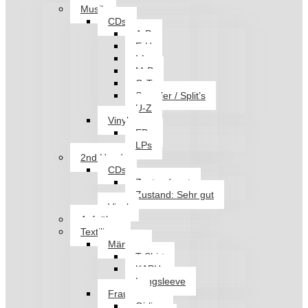
Musik
CDs
A-D
E-H
I-L
M-P
Q-T
Sampler / Split’s
U-Z
Vinyl
EPs
LPs
2nd Hand
CDs
Zustand: gut
Zustand: Sehr gut
Vinyl
Aufnäher
Textilien
Männer
T-Shirt
KAPU
Longsleeve
Frauen
Girlies