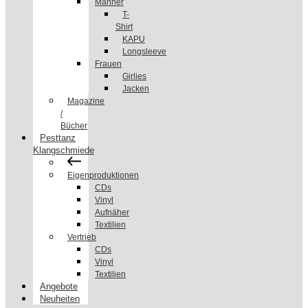
Männer
T-
Shirt
KAPU
Longsleeve
Frauen
Girlies
Jacken
Magazine
/
Bücher
Pesttanz
Klangschmiede
Eigenproduktionen
CDs
Vinyl
Aufnäher
Textilien
Vertrieb
CDs
Vinyl
Textilien
Angebote
Neuheiten