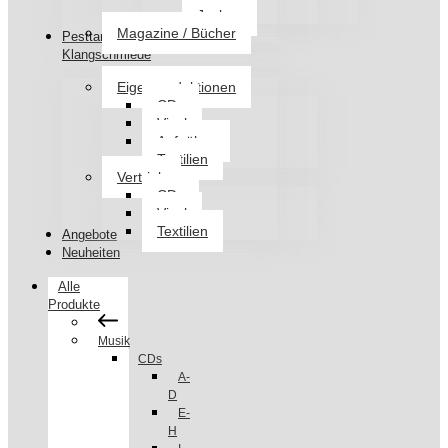
Jacken
Magazine / Bücher
Pesttanz
Klangschmiede
Eigenproduktionen
CDs
Vinyl
Aufnäher
Textilien
Vertrieb
CDs
Vinyl
Textilien
Angebote
Neuheiten
Alle
Produkte
Musik
CDs
A-
D
E-
H