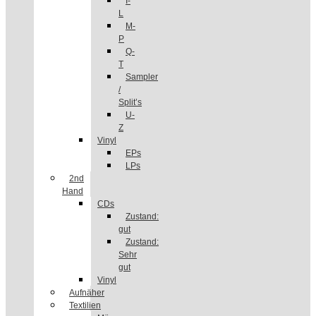
I-
L
M-
P
Q-
T
Sampler
/
Split’s
U-
Z
Vinyl
EPs
LPs
2nd
Hand
CDs
Zustand:
gut
Zustand:
Sehr
gut
Vinyl
Aufnäher
Textilien