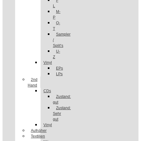
I-
L
M-
P
Q-
T
Sampler
/
Split’s
U-
Z
Vinyl
EPs
LPs
2nd
Hand
CDs
Zustand:
gut
Zustand:
Sehr
gut
Vinyl
Aufnäher
Textilien