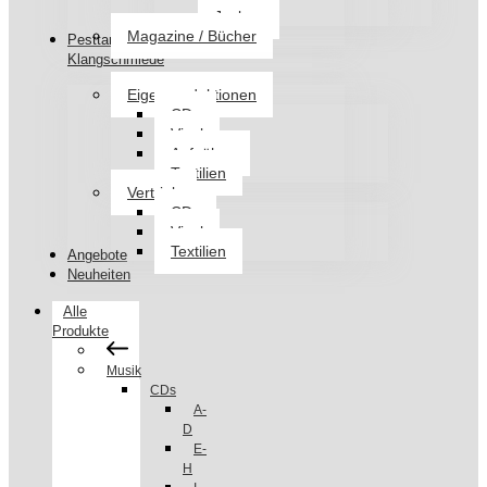
Jacken
Magazine / Bücher
Pesttanz
Klangschmiede
Eigenproduktionen
CDs
Vinyl
Aufnäher
Textilien
Vertrieb
CDs
Vinyl
Textilien
Angebote
Neuheiten
Alle
Produkte
Musik
CDs
A-
D
E-
H