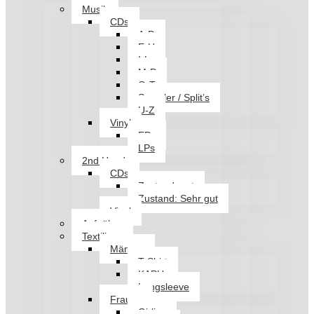
Musik
CDs
A-D
E-H
I-L
M-P
Q-T
Sampler / Split’s
U-Z
Vinyl
EPs
LPs
2nd Hand
CDs
Zustand: gut
Zustand: Sehr gut
Vinyl
Aufnäher
Textilien
Männer
T-Shirt
KAPU
Longsleeve
Frauen
Girlies