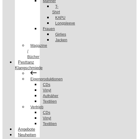
Männer
T-
Shirt
KAPU
Longsleeve
Frauen
Girlies
Jacken
Magazine
/
Bücher
Pesttanz
Klangschmiede
Eigenproduktionen
CDs
Vinyl
Aufnäher
Textilien
Vertrieb
CDs
Vinyl
Textilien
Angebote
Neuheiten