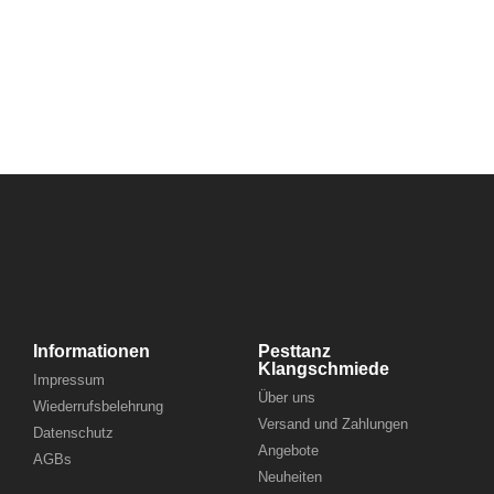
Atmospheric Black Metal
11,00
€
inkl. MwSt.
Informationen
Pesttanz
Klangschmiede
Impressum
Über uns
Wiederrufsbelehrung
Versand und Zahlungen
Datenschutz
Angebote
AGBs
Neuheiten