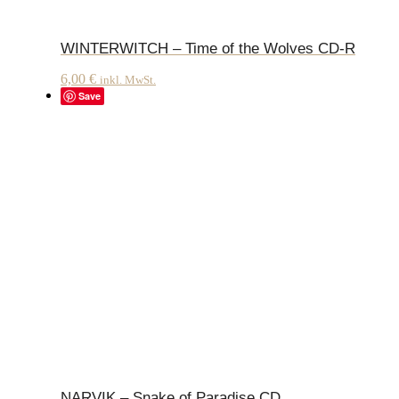
WINTERWITCH – Time of the Wolves CD-R
6,00
€
inkl. MwSt.
Save
NARVIK – Snake of Paradise CD