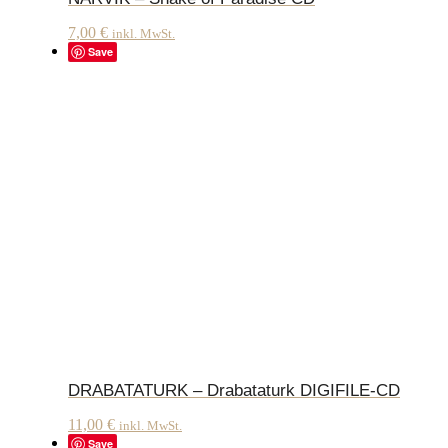
7,00
€
inkl. MwSt.
Save
DRABATATURK – Drabataturk DIGIFILE-CD
11,00
€
inkl. MwSt.
Save