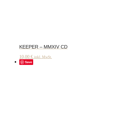
KEEPER – MMXIV CD
10,00
€
inkl. MwSt.
Save