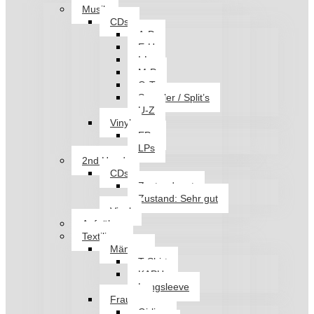
Musik
CDs
A-D
E-H
I-L
M-P
Q-T
Sampler / Split’s
U-Z
Vinyl
EPs
LPs
2nd Hand
CDs
Zustand: gut
Zustand: Sehr gut
Vinyl
Aufnäher
Textilien
Männer
T-Shirt
KAPU
Longsleeve
Frauen
Girlies