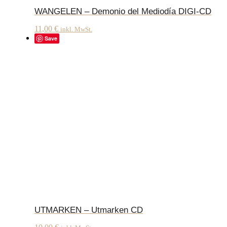
WANGELEN – Demonio del Mediodía DIGI-CD
11,00
€
inkl. MwSt.
Save
UTMARKEN – Utmarken CD