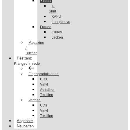
Männer
T-
Shirt
KAPU
Longsleeve
Frauen
Girlies
Jacken
Magazine
/
Bücher
Pesttanz
Klangschmiede
Eigenproduktionen
CDs
Vinyl
Aufnäher
Textilien
Vertrieb
CDs
Vinyl
Textilien
Angebote
Neuheiten