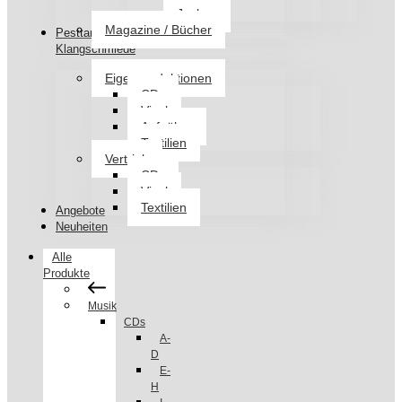
Jacken
Magazine / Bücher
Pesttanz
Klangschmiede
Eigenproduktionen
CDs
Vinyl
Aufnäher
Textilien
Vertrieb
CDs
Vinyl
Textilien
Angebote
Neuheiten
Alle
Produkte
Musik
CDs
A-
D
E-
H