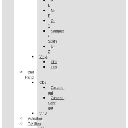
I-
L
M-
P
Q-
T
Sampler
/
Split’s
U-
Z
Vinyl
EPs
LPs
2nd
Hand
CDs
Zustand:
gut
Zustand:
Sehr
gut
Vinyl
Aufnäher
Textilien