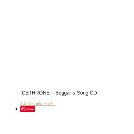
ICETHRONE – Beggar’s Song CD
10,00
€
inkl. MwSt.
Save