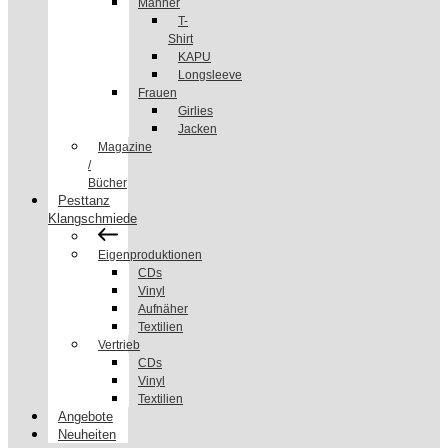
Männer
T-
Shirt
KAPU
Longsleeve
Frauen
Girlies
Jacken
Magazine
/
Bücher
Pesttanz
Klangschmiede
Eigenproduktionen
CDs
Vinyl
Aufnäher
Textilien
Vertrieb
CDs
Vinyl
Textilien
Angebote
Neuheiten