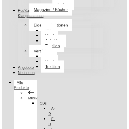
Jacken
Magazine / Bücher
Pesttanz
Klangschmiede
Eigenproduktionen
CDs
Vinyl
Aufnäher
Textilien
Vertrieb
CDs
Vinyl
Textilien
Angebote
Neuheiten
Alle
Produkte
Musik
CDs
A-
D
E-
H