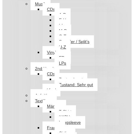
Musik
CDs
A-D
E-H
I-L
M-P
Q-T
Sampler / Split’s
U-Z
Vinyl
EPs
LPs
2nd Hand
CDs
Zustand: gut
Zustand: Sehr gut
Vinyl
Aufnäher
Textilien
Männer
T-Shirt
KAPU
Longsleeve
Frauen
Girlies