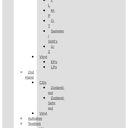
I-
L
M-
P
Q-
T
Sampler
/
Split’s
U-
Z
Vinyl
EPs
LPs
2nd
Hand
CDs
Zustand:
gut
Zustand:
Sehr
gut
Vinyl
Aufnäher
Textilien