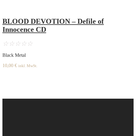
BLOOD DEVOTION – Defile of
Innocence CD
☆
☆
☆
☆
☆
Black Metal
10,00
€
inkl. MwSt.