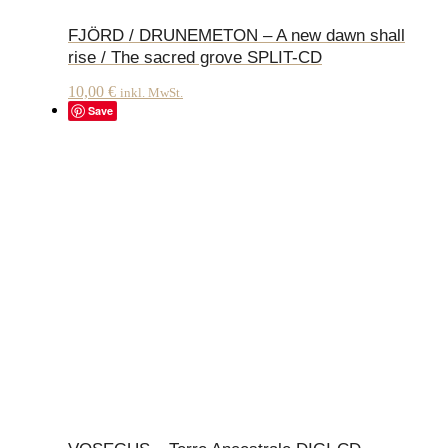
FJÖRD / DRUNEMETON – A new dawn shall
rise / The sacred grove SPLIT-CD
10,00
€
inkl. MwSt.
Save