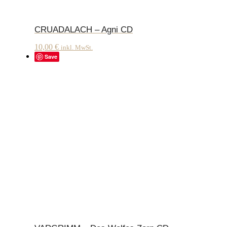
CRUADALACH – Agni CD
10,00
€
inkl. MwSt.
Save