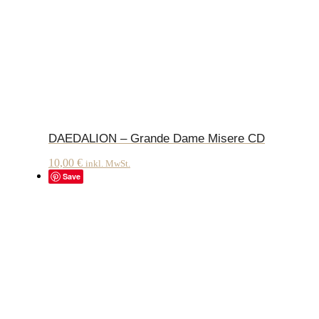
DAEDALION – Grande Dame Misere CD
10,00
€
inkl. MwSt.
Save