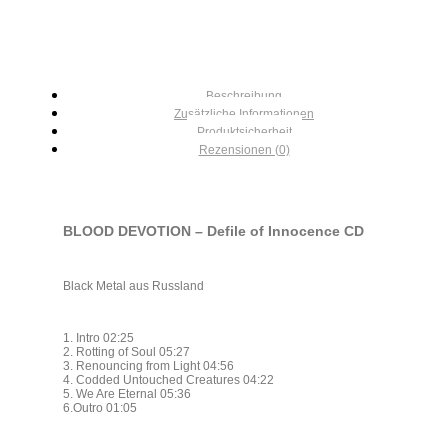
Beschreibung
Zusätzliche Informationen
Produktsicherheit
Rezensionen (0)
BLOOD DEVOTION – Defile of Innocence CD
Black Metal aus Russland
1. Intro 02:25
2. Rotting of Soul 05:27
3. Renouncing from Light 04:56
4. Codded Untouched Creatures 04:22
5. We Are Eternal 05:36
6.Outro 01:05