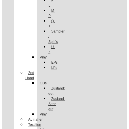
I-
L
M-
P
Q-
T
Sampler
/
Split’s
U-
Z
Vinyl
EPs
LPs
2nd
Hand
CDs
Zustand:
gut
Zustand:
Sehr
gut
Vinyl
Aufnäher
Textilien