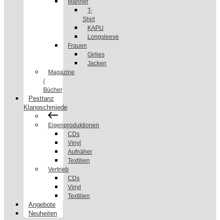
Männer
T-
Shirt
KAPU
Longsleeve
Frauen
Girlies
Jacken
Magazine
/
Bücher
Pesttanz
Klangschmiede
Eigenproduktionen
CDs
Vinyl
Aufnäher
Textilien
Vertrieb
CDs
Vinyl
Textilien
Angebote
Neuheiten