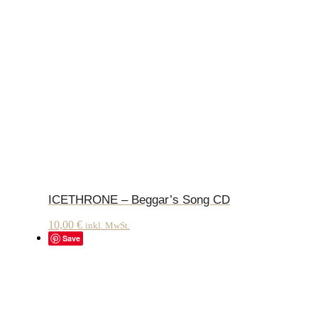
ICETHRONE – Beggar’s Song CD
10,00
€
inkl. MwSt.
Save