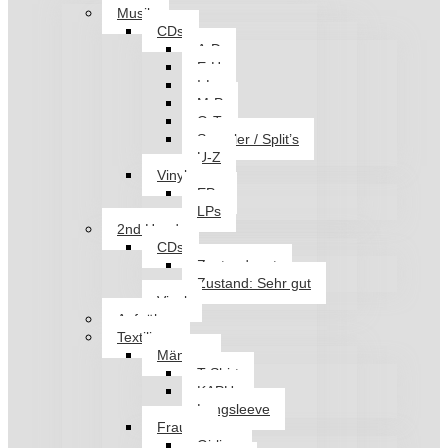
Musik
CDs
A-D
E-H
I-L
M-P
Q-T
Sampler / Split’s
U-Z
Vinyl
EPs
LPs
2nd Hand
CDs
Zustand: gut
Zustand: Sehr gut
Vinyl
Aufnäher
Textilien
Männer
T-Shirt
KAPU
Longsleeve
Frauen
Girlies