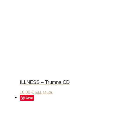
ILLNESS – Trumna CD
10,00
€
inkl. MwSt.
Save