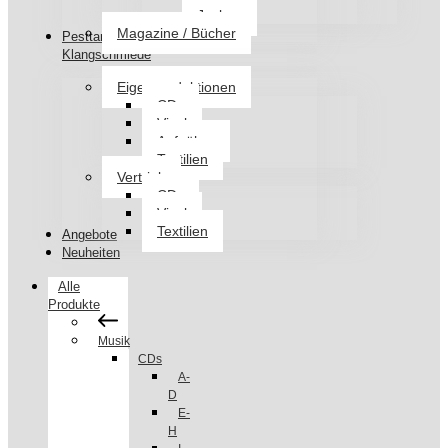
Jacken
Magazine / Bücher
Pesttanz
Klangschmiede
Eigenproduktionen
CDs
Vinyl
Aufnäher
Textilien
Vertrieb
CDs
Vinyl
Textilien
Angebote
Neuheiten
Alle
Produkte
Musik
CDs
A-
D
E-
H