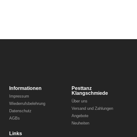
10,00
€
inkl. MwSt.
Informationen
Pesttanz
Klangschmiede
Impressum
Über uns
Wiederrufsbelehrung
Versand und Zahlungen
Datenschutz
Angebote
AGBs
Neuheiten
Links