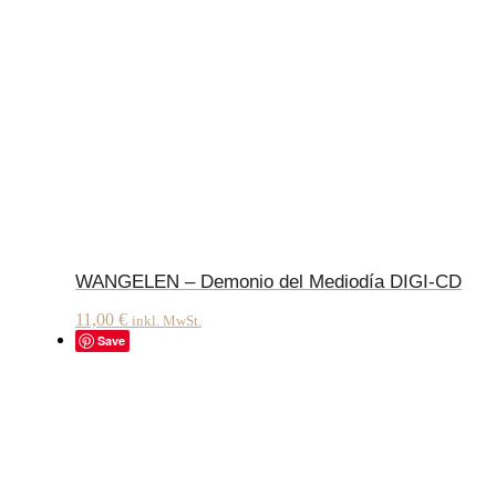
WANGELEN – Demonio del Mediodía DIGI-CD
11,00
€
inkl. MwSt.
Save