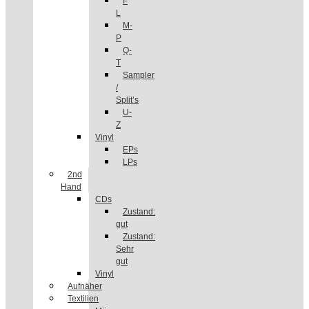
I-
L
M-
P
Q-
T
Sampler
/
Split’s
U-
Z
Vinyl
EPs
LPs
2nd
Hand
CDs
Zustand:
gut
Zustand:
Sehr
gut
Vinyl
Aufnäher
Textilien