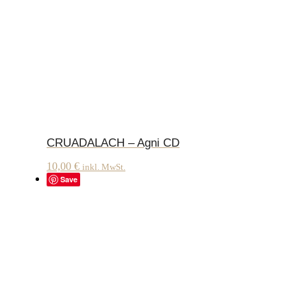
CRUADALACH – Agni CD
10,00
€
inkl. MwSt.
Save