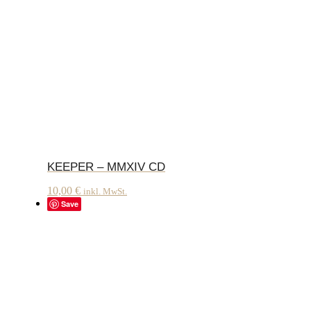
KEEPER – MMXIV CD
10,00
€
inkl. MwSt.
Save