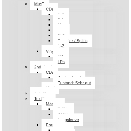
Musik
CDs
A-D
E-H
I-L
M-P
Q-T
Sampler / Split’s
U-Z
Vinyl
EPs
LPs
2nd Hand
CDs
Zustand: gut
Zustand: Sehr gut
Vinyl
Aufnäher
Textilien
Männer
T-Shirt
KAPU
Longsleeve
Frauen
Girlies