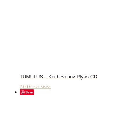
TUMULUS – Kochevonov Plyas CD
7,00
€
inkl. MwSt.
Save