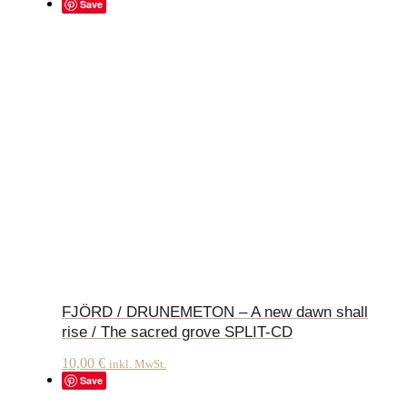
Save
FJÖRD / DRUNEMETON – A new dawn shall
rise / The sacred grove SPLIT-CD
10,00
€
inkl. MwSt.
Save