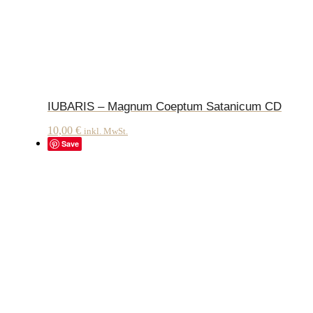
IUBARIS – Magnum Coeptum Satanicum CD
10,00
€
inkl. MwSt.
Save