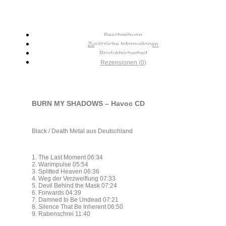
Beschreibung
Zusätzliche Informationen
Produktsicherheit
Rezensionen (0)
BURN MY SHADOWS – Havoc CD
Black / Death Metal aus Deutschland
1. The Last Moment 06:34
2. Warimpulse 05:54
3. Splitted Heaven 06:36
4. Weg der Verzweiflung 07:33
5. Devil Behind the Mask 07:24
6. Forwards 04:39
7. Damned to Be Undead 07:21
8. Silence That Be Inherent 06:50
9. Rabenschrei 11:40