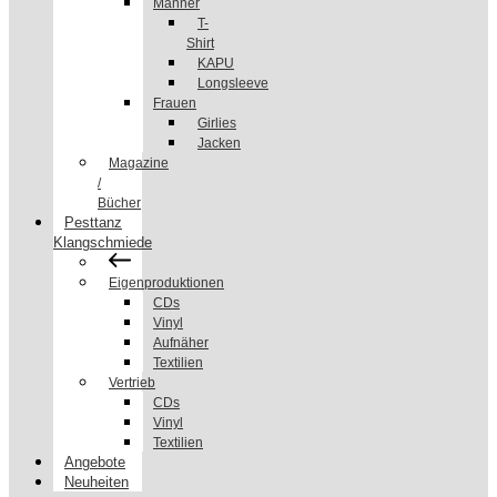
Männer
T-
Shirt
KAPU
Longsleeve
Frauen
Girlies
Jacken
Magazine
/
Bücher
Pesttanz
Klangschmiede
Eigenproduktionen
CDs
Vinyl
Aufnäher
Textilien
Vertrieb
CDs
Vinyl
Textilien
Angebote
Neuheiten