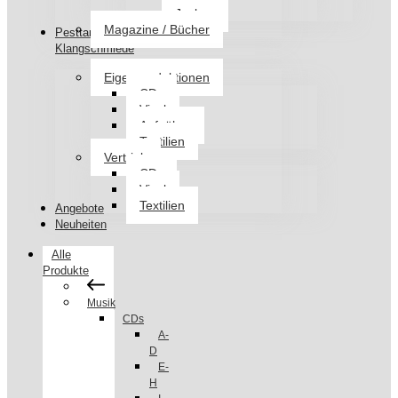
Jacken
Magazine / Bücher
Pesttanz
Klangschmiede
Eigenproduktionen
CDs
Vinyl
Aufnäher
Textilien
Vertrieb
CDs
Vinyl
Textilien
Angebote
Neuheiten
Alle
Produkte
Musik
CDs
A-
D
E-
H