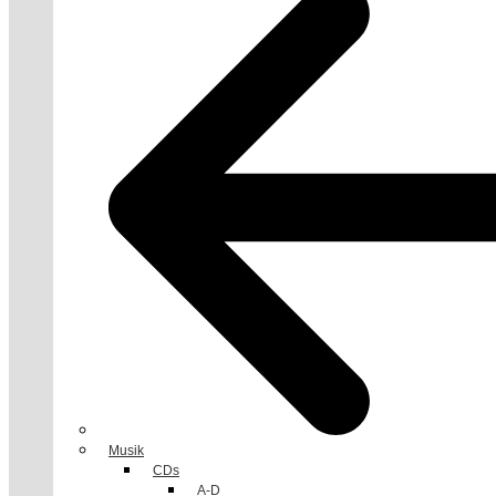
Musik
CDs
A-D