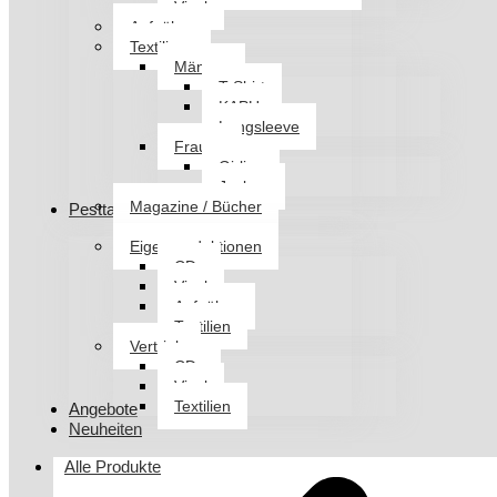
Vinyl
Aufnäher
Textilien
Männer
T-Shirt
KAPU
Longsleeve
Frauen
Girlies
Jacken
Magazine / Bücher
Pesttanz Klangschmiede
Eigenproduktionen
CDs
Vinyl
Aufnäher
Textilien
Vertrieb
CDs
Vinyl
Textilien
Angebote
Neuheiten
Alle Produkte