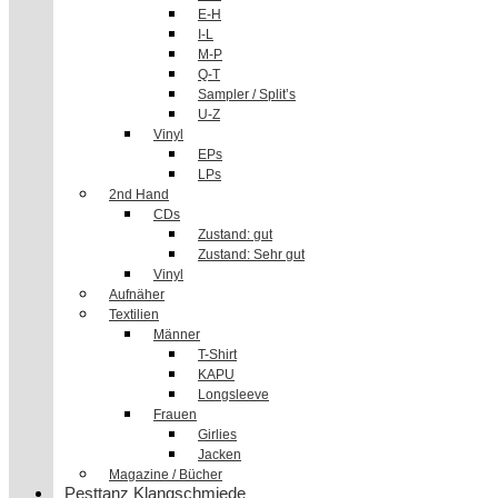
E-H
I-L
M-P
Q-T
Sampler / Split’s
U-Z
Vinyl
EPs
LPs
2nd Hand
CDs
Zustand: gut
Zustand: Sehr gut
Vinyl
Aufnäher
Textilien
Männer
T-Shirt
KAPU
Longsleeve
Frauen
Girlies
Jacken
Magazine / Bücher
Pesttanz Klangschmiede