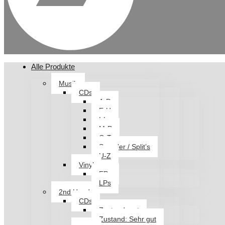
Alle Produkte
Musik
CDs
A-D
E-H
I-L
M-P
Q-T
Sampler / Split’s
U-Z
Vinyl
EPs
LPs
2nd Hand
CDs
Zustand: gut
Zustand: Sehr gut