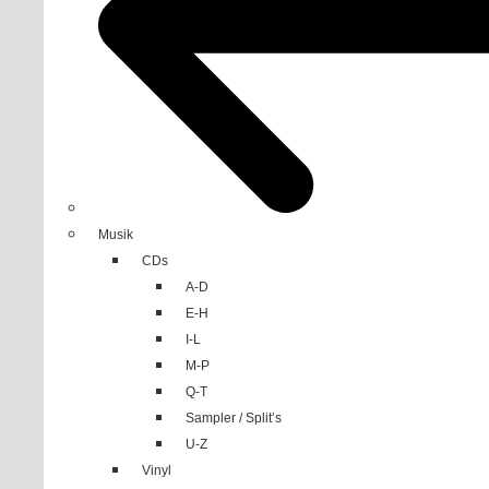
Musik
CDs
A-D
E-H
I-L
M-P
Q-T
Sampler / Split’s
U-Z
Vinyl