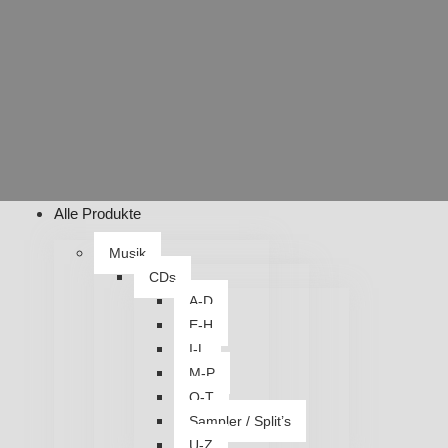
Alle Produkte
Musik
CDs
A-D
E-H
I-L
M-P
Q-T
Sampler / Split’s
U-Z