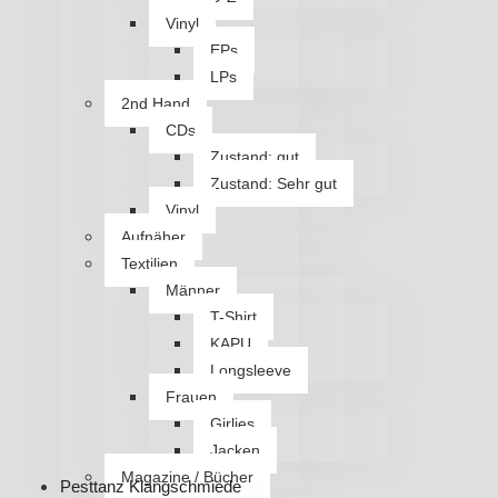
Vinyl
EPs
LPs
2nd Hand
CDs
Zustand: gut
Zustand: Sehr gut
Vinyl
Aufnäher
Textilien
Männer
T-Shirt
KAPU
Longsleeve
Frauen
Girlies
Jacken
Magazine / Bücher
Pesttanz Klangschmiede