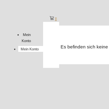
0
Mein
Konto
Es befinden sich keine
Mein Konto