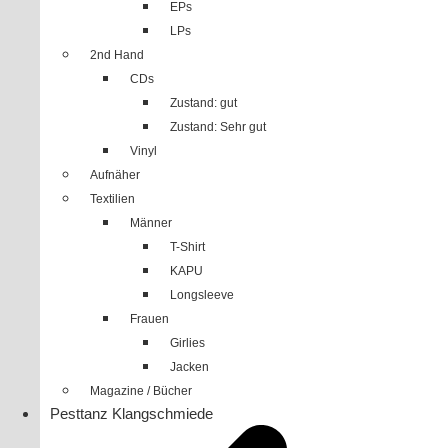
EPs
LPs
2nd Hand
CDs
Zustand: gut
Zustand: Sehr gut
Vinyl
Aufnäher
Textilien
Männer
T-Shirt
KAPU
Longsleeve
Frauen
Girlies
Jacken
Magazine / Bücher
Pesttanz Klangschmiede