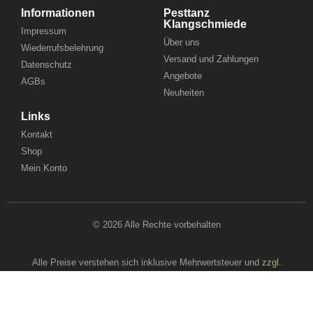
Informationen
Pesttanz
Klangschmiede
Impressum
Über uns
Wiederrufsbelehrung
Versand und Zahlungen
Datenschutz
Angebote
AGBs
Neuheiten
Links
Kontakt
Shop
Mein Konto
© 2026 Alle Rechte vorbehalten
Alle Preise verstehen sich inklusive Mehrwertsteuer und
zzgl.
Versand