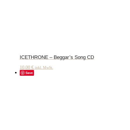
ICETHRONE – Beggar’s Song CD
10,00
€
inkl. MwSt.
Save