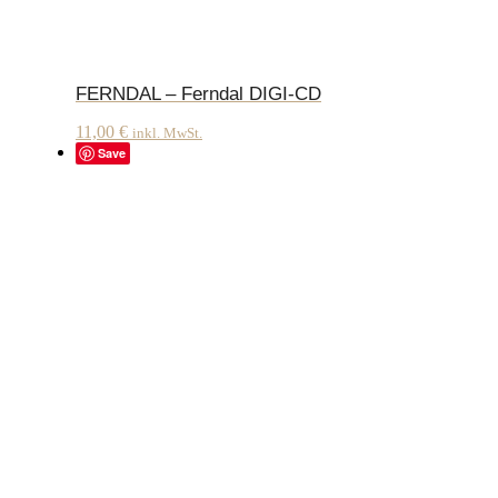
FERNDAL – Ferndal DIGI-CD
11,00
€
inkl. MwSt.
Save