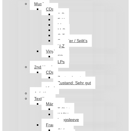
Musik
CDs
A-D
E-H
I-L
M-P
Q-T
Sampler / Split’s
U-Z
Vinyl
EPs
LPs
2nd Hand
CDs
Zustand: gut
Zustand: Sehr gut
Vinyl
Aufnäher
Textilien
Männer
T-Shirt
KAPU
Longsleeve
Frauen
Girlies