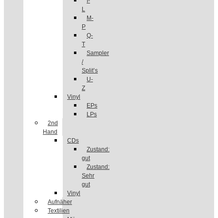
I-
L
M-
P
Q-
T
Sampler
/
Split’s
U-
Z
Vinyl
EPs
LPs
2nd
Hand
CDs
Zustand:
gut
Zustand:
Sehr
gut
Vinyl
Aufnäher
Textilien