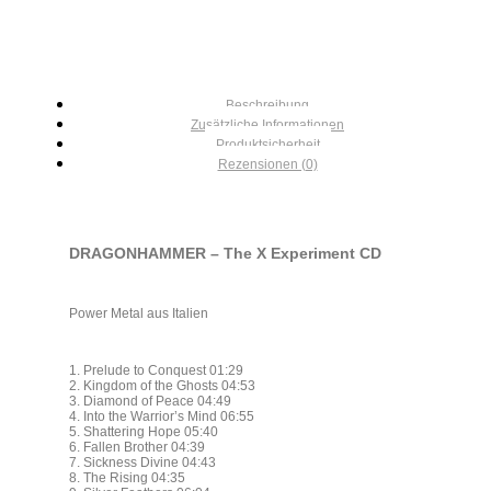
Beschreibung
Zusätzliche Informationen
Produktsicherheit
Rezensionen (0)
DRAGONHAMMER – The X Experiment CD
Power Metal aus Italien
1. Prelude to Conquest 01:29
2. Kingdom of the Ghosts 04:53
3. Diamond of Peace 04:49
4. Into the Warrior’s Mind 06:55
5. Shattering Hope 05:40
6. Fallen Brother 04:39
7. Sickness Divine 04:43
8. The Rising 04:35