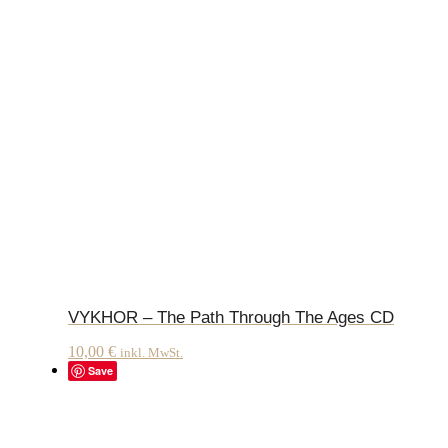
VYKHOR – The Path Through The Ages CD
10,00
€
inkl. MwSt.
Save