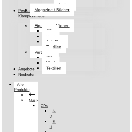
Jacken
Magazine / Bücher
Pesttanz
Klangschmiede
Eigenproduktionen
CDs
Vinyl
Aufnäher
Textilien
Vertrieb
CDs
Vinyl
Textilien
Angebote
Neuheiten
Alle
Produkte
Musik
CDs
A-
D
E-
H