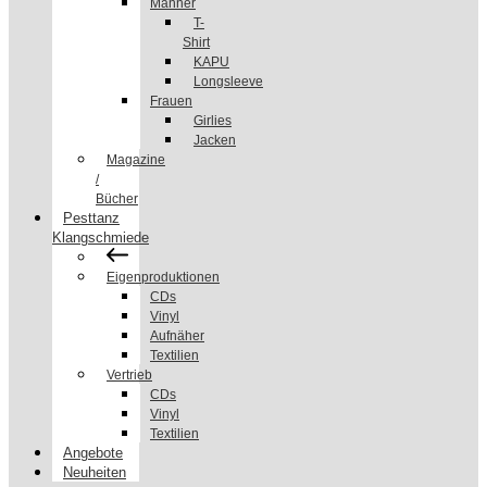
Männer
T-
Shirt
KAPU
Longsleeve
Frauen
Girlies
Jacken
Magazine
/
Bücher
Pesttanz
Klangschmiede
Eigenproduktionen
CDs
Vinyl
Aufnäher
Textilien
Vertrieb
CDs
Vinyl
Textilien
Angebote
Neuheiten