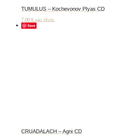
TUMULUS – Kochevonov Plyas CD
7,00
€
inkl. MwSt.
Save
CRUADALACH – Agni CD