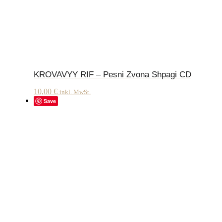
KROVAVYY RIF – Pesni Zvona Shpagi CD
10,00
€
inkl. MwSt.
Save