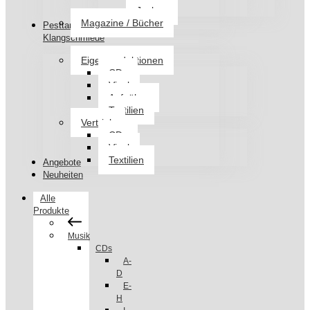
Jacken
Magazine / Bücher
Pesttanz
Klangschmiede
Eigenproduktionen
CDs
Vinyl
Aufnäher
Textilien
Vertrieb
CDs
Vinyl
Textilien
Angebote
Neuheiten
Alle
Produkte
Musik
CDs
A-
D
E-
H