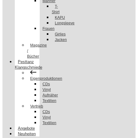
Männer
T-
Shirt
KAPU
Longsleeve
Frauen
Girlies
Jacken
Magazine
/
Bücher
Pesttanz
Klangschmiede
Eigenproduktionen
CDs
Vinyl
Aufnäher
Textilien
Vertrieb
CDs
Vinyl
Textilien
Angebote
Neuheiten