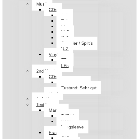
Musik
CDs
A-D
E-H
I-L
M-P
Q-T
Sampler / Split’s
U-Z
Vinyl
EPs
LPs
2nd Hand
CDs
Zustand: gut
Zustand: Sehr gut
Vinyl
Aufnäher
Textilien
Männer
T-Shirt
KAPU
Longsleeve
Frauen
Girlies