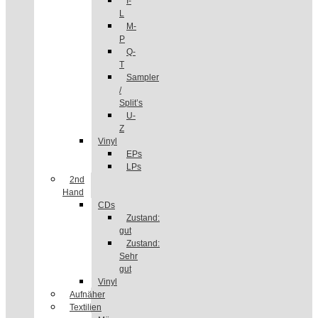
I-
L
M-
P
Q-
T
Sampler
/
Split’s
U-
Z
Vinyl
EPs
LPs
2nd
Hand
CDs
Zustand:
gut
Zustand:
Sehr
gut
Vinyl
Aufnäher
Textilien