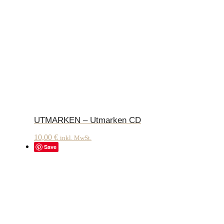
UTMARKEN – Utmarken CD
10,00
€
inkl. MwSt.
Save