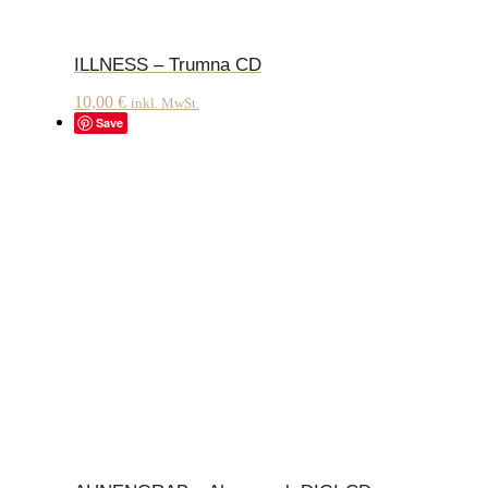
ILLNESS – Trumna CD
10,00
€
inkl. MwSt.
Save