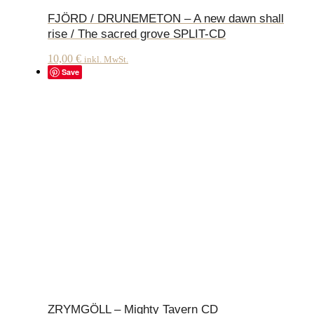
FJÖRD / DRUNEMETON – A new dawn shall
rise / The sacred grove SPLIT-CD
10,00
€
inkl. MwSt.
Save
ZRYMGÖLL – Mighty Tavern CD