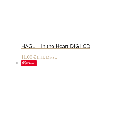
HAGL – In the Heart DIGI-CD
11,00
€
inkl. MwSt.
Save