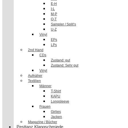
E-H
I-L
M-P
Q-T
Sampler / Split’s
U-Z
Vinyl
EPs
LPs
2nd Hand
CDs
Zustand: gut
Zustand: Sehr gut
Vinyl
Aufnäher
Textilien
Männer
T-Shirt
KAPU
Longsleeve
Frauen
Girlies
Jacken
Magazine / Bücher
Pesttanz Klangschmiede