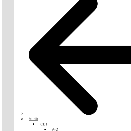
Musik
CDs
A-D