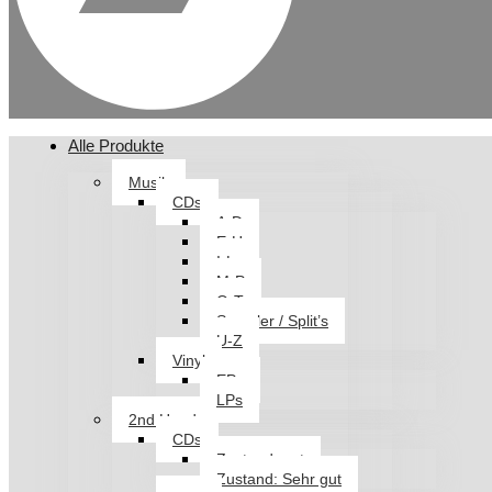
Alle Produkte
Musik
CDs
A-D
E-H
I-L
M-P
Q-T
Sampler / Split’s
U-Z
Vinyl
EPs
LPs
2nd Hand
CDs
Zustand: gut
Zustand: Sehr gut