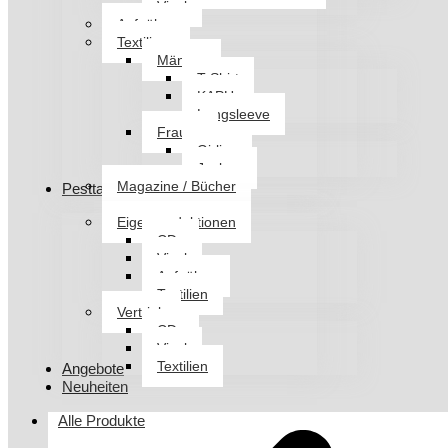
Vinyl
Aufnäher
Textilien
Männer
T-Shirt
KAPU
Longsleeve
Frauen
Girlies
Jacken
Magazine / Bücher
Pesttanz Klangschmiede
Eigenproduktionen
CDs
Vinyl
Aufnäher
Textilien
Vertrieb
CDs
Vinyl
Textilien
Angebote
Neuheiten
Alle Produkte