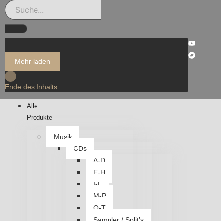
Mehr laden
Ende des Inhalts.
Alle
Produkte
Musik
CDs
A-D
E-H
I-L
M-P
Q-T
Sampler / Split’s