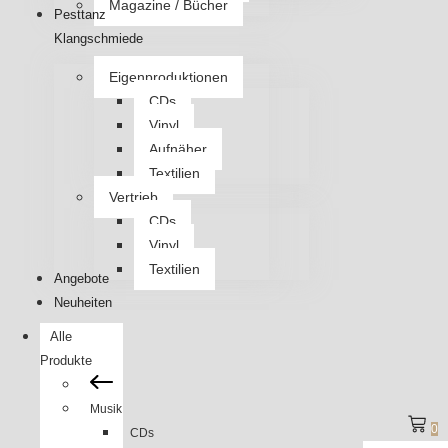
Magazine / Bücher
Pesttanz
Klangschmiede
Eigenproduktionen
CDs
Vinyl
Aufnäher
Textilien
Vertrieb
CDs
Vinyl
Textilien
Angebote
Neuheiten
Alle
Produkte
Musik
0
CDs