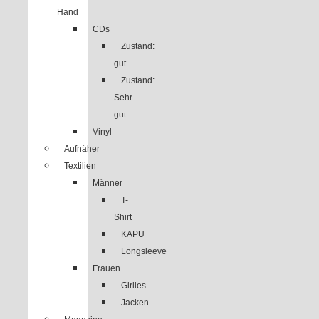
Hand
CDs
Zustand:
gut
Zustand:
Sehr
gut
Vinyl
Aufnäher
Textilien
Männer
T-
Shirt
KAPU
Longsleeve
Frauen
Girlies
Jacken