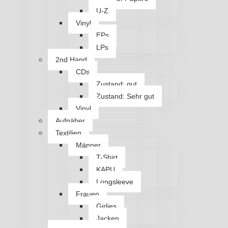
U-Z
Vinyl
EPs
LPs
2nd Hand
CDs
Zustand: gut
Zustand: Sehr gut
Vinyl
Aufnäher
Textilien
Männer
T-Shirt
KAPU
Longsleeve
Frauen
Girlies
Jacken