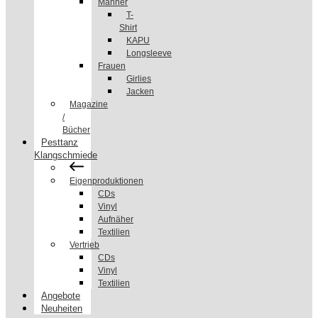
Männer
T-
Shirt
KAPU
Longsleeve
Frauen
Girlies
Jacken
Magazine
/
Bücher
Pesttanz
Klangschmiede
Eigenproduktionen
CDs
Vinyl
Aufnäher
Textilien
Vertrieb
CDs
Vinyl
Textilien
Angebote
Neuheiten