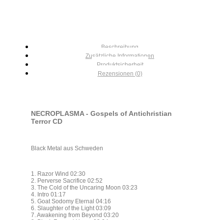
Beschreibung
Zusätzliche Informationen
Produktsicherheit
Rezensionen (0)
NECROPLASMA ‎- Gospels of Antichristian
Terror CD
Black Metal aus Schweden
1. Razor Wind 02:30
2. Perverse Sacrifice 02:52
3. The Cold of the Uncaring Moon 03:23
4. Intro 01:17
5. Goat Sodomy Eternal 04:16
6. Slaughter of the Light 03:09
7. Awakening from Beyond 03:20