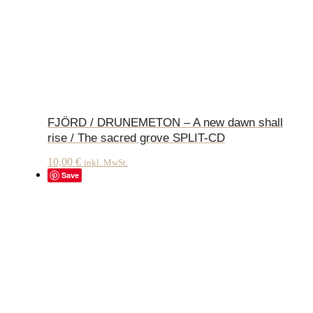
FJÖRD / DRUNEMETON – A new dawn shall
rise / The sacred grove SPLIT-CD
10,00
€
inkl. MwSt.
Save