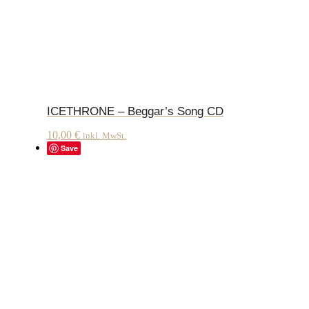
ICETHRONE – Beggar’s Song CD
10,00
€
inkl. MwSt.
Save