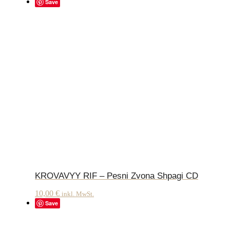
Save
KROVAVYY RIF – Pesni Zvona Shpagi CD
10,00
€
inkl. MwSt.
Save