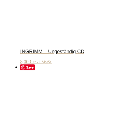
INGRIMM – Ungeständig CD
8,00
€
inkl. MwSt.
Save