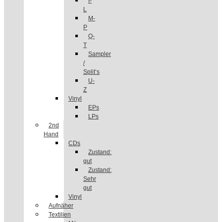
I-
L
M-
P
Q-
T
Sampler
/
Split’s
U-
Z
Vinyl
EPs
LPs
2nd
Hand
CDs
Zustand:
gut
Zustand:
Sehr
gut
Vinyl
Aufnäher
Textilien