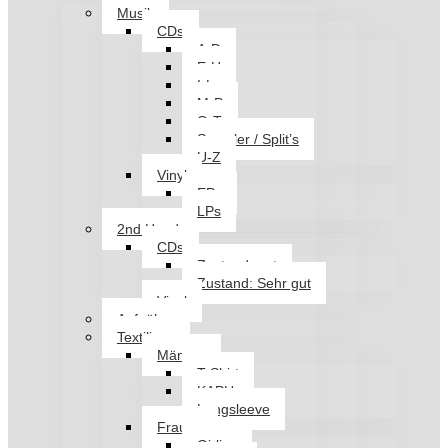
Musik
CDs
A-D
E-H
I-L
M-P
Q-T
Sampler / Split’s
U-Z
Vinyl
EPs
LPs
2nd Hand
CDs
Zustand: gut
Zustand: Sehr gut
Vinyl
Aufnäher
Textilien
Männer
T-Shirt
KAPU
Longsleeve
Frauen
Girlies