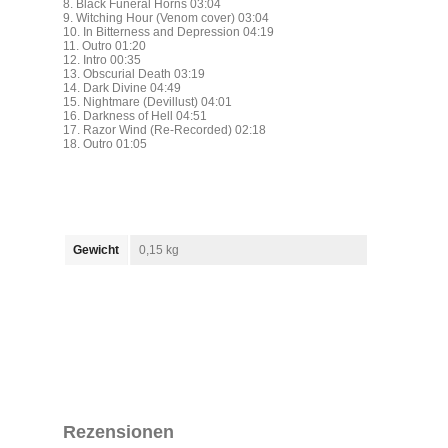
8. Black Funeral Horns 03:04
9. Witching Hour (Venom cover) 03:04
10. In Bitterness and Depression 04:19
11. Outro 01:20
12. Intro 00:35
13. Obscurial Death 03:19
14. Dark Divine 04:49
15. Nightmare (Devillust) 04:01
16. Darkness of Hell 04:51
17. Razor Wind (Re-Recorded) 02:18
18. Outro 01:05
Gewicht
0,15 kg
Rezensionen