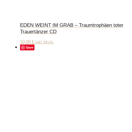
EDEN WEINT IM GRAB – Traumtrophäen toter
Trauertänzer CD
10,00
€
inkl. MwSt.
Save