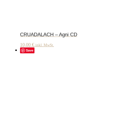
CRUADALACH – Agni CD
10,00
€
inkl. MwSt.
Save