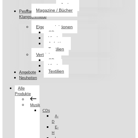
Jacken
Magazine / Bücher
Pesttanz
Klangschmiede
Eigenproduktionen
CDs
Vinyl
Aufnäher
Textilien
Vertrieb
CDs
Vinyl
Textilien
Angebote
Neuheiten
Alle
Produkte
Musik
CDs
A-
D
E-
H