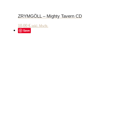
ZRYMGÖLL – Mighty Tavern CD
10,00
€
inkl. MwSt.
Save