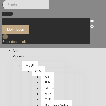
Mehr laden
Ende des Inhalts.
Alle
Produkte
Musik
CDs
A-D
E-H
I-L
M-P
Q-T
Sampler / Split’s