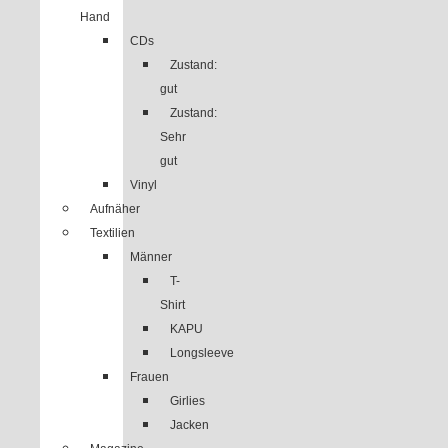
Hand
CDs
Zustand:
gut
Zustand:
Sehr
gut
Vinyl
Aufnäher
Textilien
Männer
T-
Shirt
KAPU
Longsleeve
Frauen
Girlies
Jacken