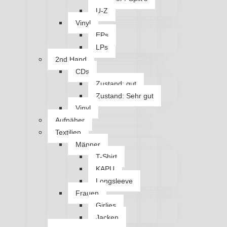
U-Z
Vinyl
EPs
LPs
2nd Hand
CDs
Zustand: gut
Zustand: Sehr gut
Vinyl
Aufnäher
Textilien
Männer
T-Shirt
KAPU
Longsleeve
Frauen
Girlies
Jacken