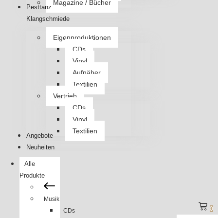
Magazine / Bücher
Pesttanz
Klangschmiede
Eigenproduktionen
CDs
Vinyl
Aufnäher
Textilien
Vertrieb
CDs
Vinyl
Textilien
Angebote
Neuheiten
Alle
Produkte
Musik
0
CDs