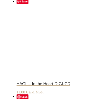
Save
HAGL – In the Heart DIGI-CD
11,00
€
inkl. MwSt.
Save