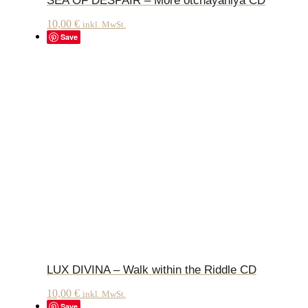
SEA OF DESPAIR – More otchayaniya CD
10,00
€
inkl. MwSt.
Save
LUX DIVINA – Walk within the Riddle CD
10,00
€
inkl. MwSt.
Save