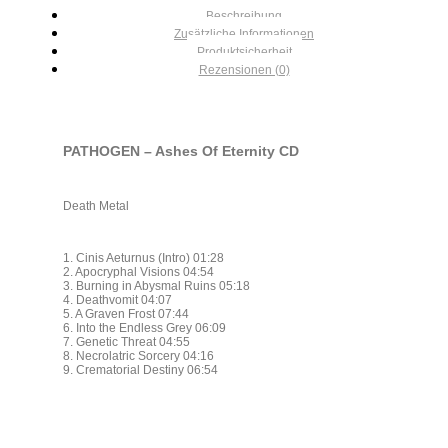
Beschreibung
Zusätzliche Informationen
Produktsicherheit
Rezensionen (0)
PATHOGEN – Ashes Of Eternity CD
Death Metal
1. Cinis Aeturnus (Intro) 01:28
2. Apocryphal Visions 04:54
3. Burning in Abysmal Ruins 05:18
4. Deathvomit 04:07
5. A Graven Frost 07:44
6. Into the Endless Grey 06:09
7. Genetic Threat 04:55
8. Necrolatric Sorcery 04:16
9. Crematorial Destiny 06:54