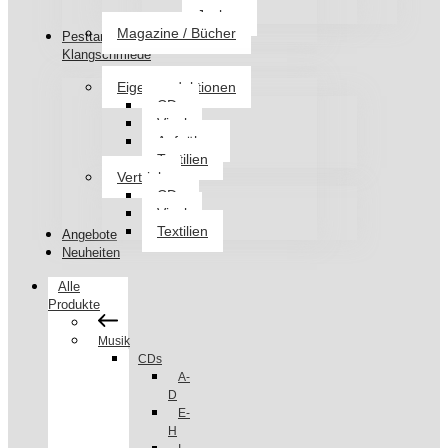
Jacken
Magazine / Bücher
Pesttanz
Klangschmiede
Eigenproduktionen
CDs
Vinyl
Aufnäher
Textilien
Vertrieb
CDs
Vinyl
Textilien
Angebote
Neuheiten
Alle
Produkte
Musik
CDs
A-
D
E-
H