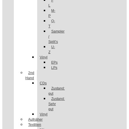
I-
L
M-
P
Q-
T
Sampler
/
Split’s
U-
Z
Vinyl
EPs
LPs
2nd
Hand
CDs
Zustand:
gut
Zustand:
Sehr
gut
Vinyl
Aufnäher
Textilien