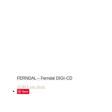
FERNDAL – Ferndal DIGI-CD
11,00
€
inkl. MwSt.
Save