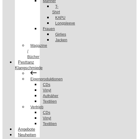
Männer
T-
Shirt
KAPU
Longsleeve
Frauen
Girlies
Jacken
Magazine
/
Bücher
Pesttanz
Klangschmiede
Eigenproduktionen
CDs
Vinyl
Aufnäher
Textilien
Vertrieb
CDs
Vinyl
Textilien
Angebote
Neuheiten