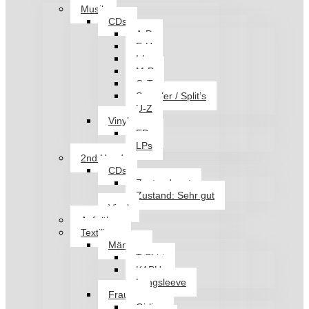
Musik
CDs
A-D
E-H
I-L
M-P
Q-T
Sampler / Split’s
U-Z
Vinyl
EPs
LPs
2nd Hand
CDs
Zustand: gut
Zustand: Sehr gut
Vinyl
Aufnäher
Textilien
Männer
T-Shirt
KAPU
Longsleeve
Frauen
Girlies