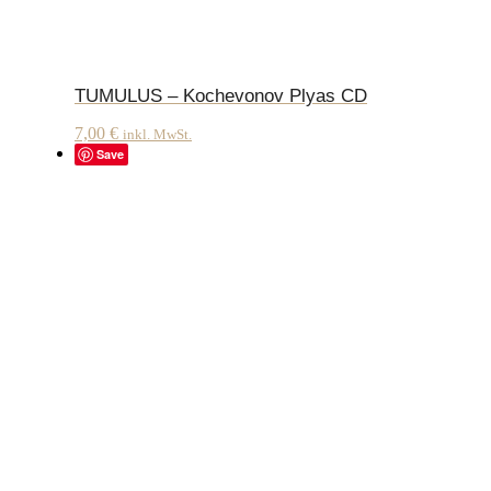
TUMULUS – Kochevonov Plyas CD
7,00
€
inkl. MwSt.
Save