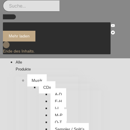
Mehr laden
Ende des Inhalts.
Alle
Produkte
Musik
CDs
A-D
E-H
I-L
M-P
Q-T
Sampler / Split’s