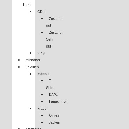
Hand
CDs
Zustand:
gut
Zustand:
Sehr
gut
Vinyl
Aufnäher
Textilien
Männer
T-
Shirt
KAPU
Longsleeve
Frauen
Girlies
Jacken