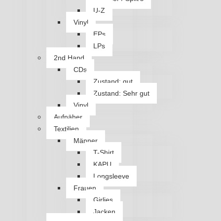
U-Z
Vinyl
EPs
LPs
2nd Hand
CDs
Zustand: gut
Zustand: Sehr gut
Vinyl
Aufnäher
Textilien
Männer
T-Shirt
KAPU
Longsleeve
Frauen
Girlies
Jacken