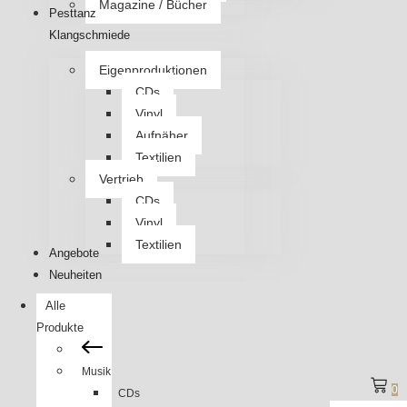
Magazine / Bücher
Pesttanz
Klangschmiede
Eigenproduktionen
CDs
Vinyl
Aufnäher
Textilien
Vertrieb
CDs
Vinyl
Textilien
Angebote
Neuheiten
Alle
Produkte
Musik
0
CDs