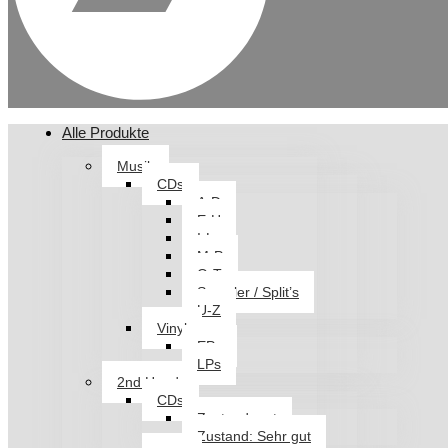
Alle Produkte
Musik
CDs
A-D
E-H
I-L
M-P
Q-T
Sampler / Split’s
U-Z
Vinyl
EPs
LPs
2nd Hand
CDs
Zustand: gut
Zustand: Sehr gut