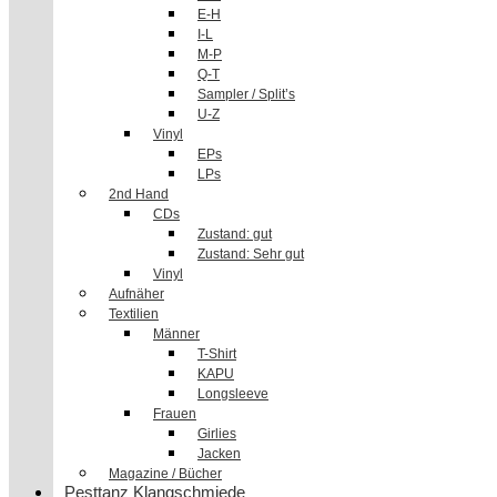
E-H
I-L
M-P
Q-T
Sampler / Split’s
U-Z
Vinyl
EPs
LPs
2nd Hand
CDs
Zustand: gut
Zustand: Sehr gut
Vinyl
Aufnäher
Textilien
Männer
T-Shirt
KAPU
Longsleeve
Frauen
Girlies
Jacken
Magazine / Bücher
Pesttanz Klangschmiede