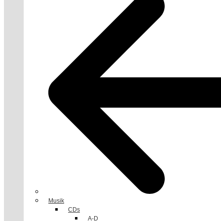
Musik
CDs
A-D