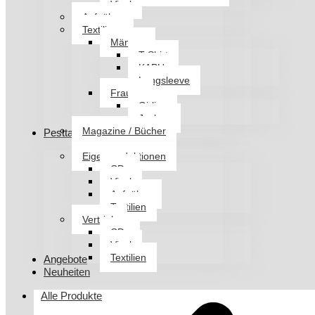
Vinyl
Aufnäher
Textilien
Männer
T-Shirt
KAPU
Longsleeve
Frauen
Girlies
Jacken
Magazine / Bücher
Pesttanz Klangschmiede
Eigenproduktionen
CDs
Vinyl
Aufnäher
Textilien
Vertrieb
CDs
Vinyl
Textilien
Angebote
Neuheiten
Alle Produkte