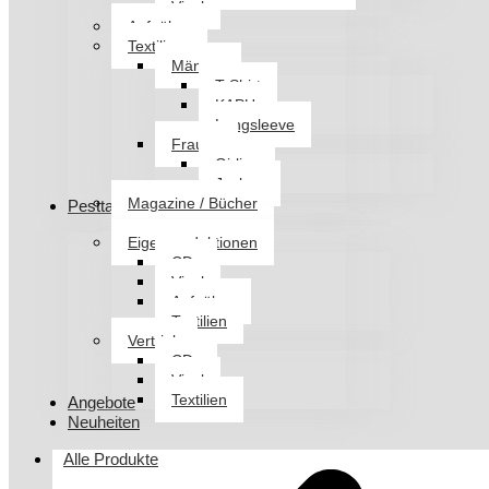
Vinyl
Aufnäher
Textilien
Männer
T-Shirt
KAPU
Longsleeve
Frauen
Girlies
Jacken
Magazine / Bücher
Pesttanz Klangschmiede
Eigenproduktionen
CDs
Vinyl
Aufnäher
Textilien
Vertrieb
CDs
Vinyl
Textilien
Angebote
Neuheiten
Alle Produkte