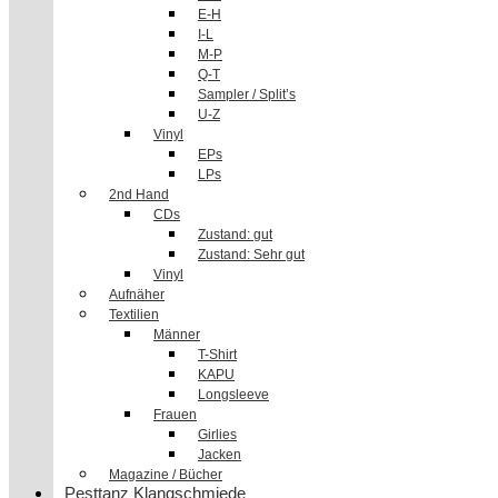
E-H
I-L
M-P
Q-T
Sampler / Split’s
U-Z
Vinyl
EPs
LPs
2nd Hand
CDs
Zustand: gut
Zustand: Sehr gut
Vinyl
Aufnäher
Textilien
Männer
T-Shirt
KAPU
Longsleeve
Frauen
Girlies
Jacken
Magazine / Bücher
Pesttanz Klangschmiede