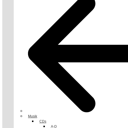
Musik
CDs
A-D