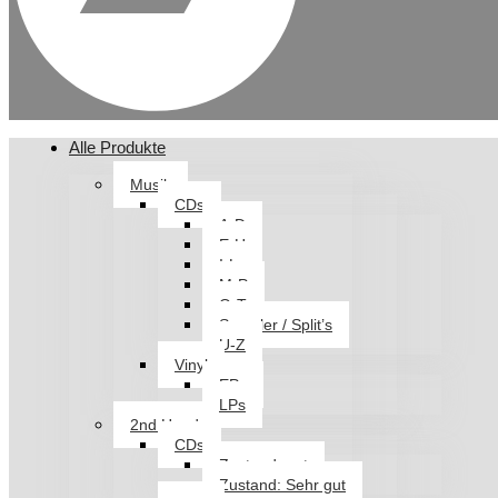
Alle Produkte
Musik
CDs
A-D
E-H
I-L
M-P
Q-T
Sampler / Split’s
U-Z
Vinyl
EPs
LPs
2nd Hand
CDs
Zustand: gut
Zustand: Sehr gut