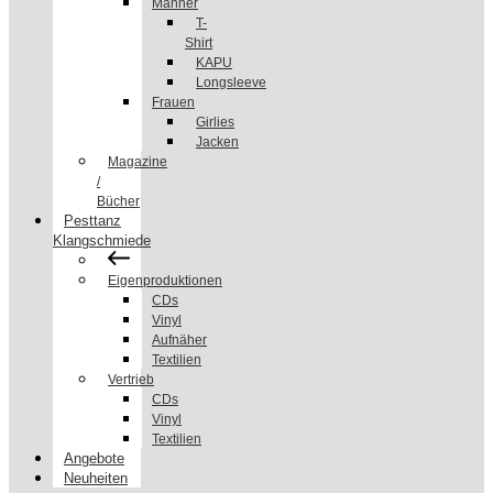
Männer
T-
Shirt
KAPU
Longsleeve
Frauen
Girlies
Jacken
Magazine
/
Bücher
Pesttanz
Klangschmiede
Eigenproduktionen
CDs
Vinyl
Aufnäher
Textilien
Vertrieb
CDs
Vinyl
Textilien
Angebote
Neuheiten