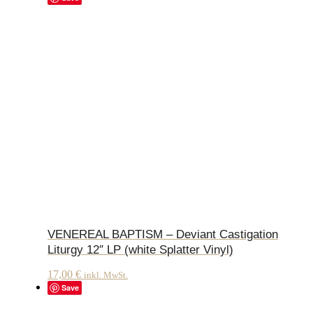
VENEREAL BAPTISM – Deviant Castigation
Liturgy 12″ LP (white Splatter Vinyl)
17,00
€
inkl. MwSt.
Save