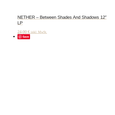
NETHER – Between Shades And Shadows 12″
LP
24,00
€
inkl. MwSt.
Save