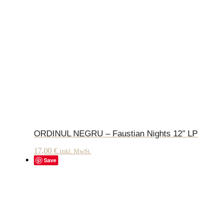
ORDINUL NEGRU – Faustian Nights 12″ LP
17,00
€
inkl. MwSt.
Save