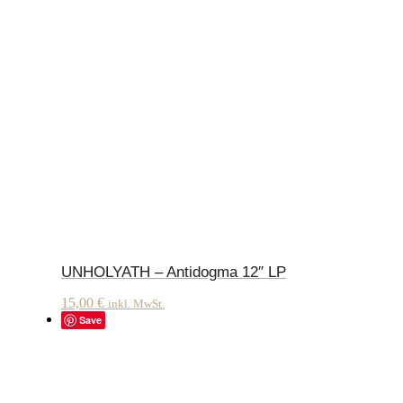
UNHOLYATH – Antidogma 12″ LP
15,00
€
inkl. MwSt.
Save