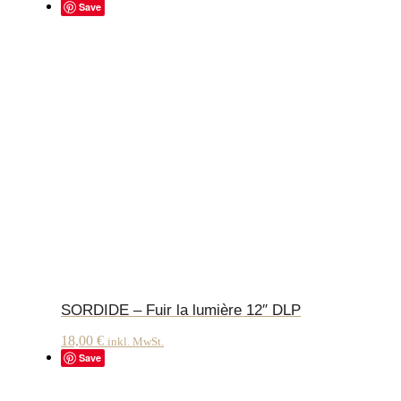
Save
SORDIDE – Fuir la lumière 12″ DLP
18,00
€
inkl. MwSt.
Save