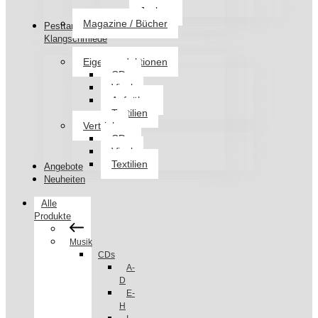
Jacken
Magazine / Bücher
Pesttanz
Klangschmiede
Eigenproduktionen
CDs
Vinyl
Aufnäher
Textilien
Vertrieb
CDs
Vinyl
Textilien
Angebote
Neuheiten
Alle
Produkte
Musik
CDs
A-
D
E-
H