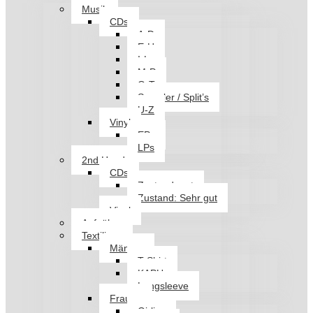
Musik
CDs
A-D
E-H
I-L
M-P
Q-T
Sampler / Split’s
U-Z
Vinyl
EPs
LPs
2nd Hand
CDs
Zustand: gut
Zustand: Sehr gut
Vinyl
Aufnäher
Textilien
Männer
T-Shirt
KAPU
Longsleeve
Frauen
Girlies