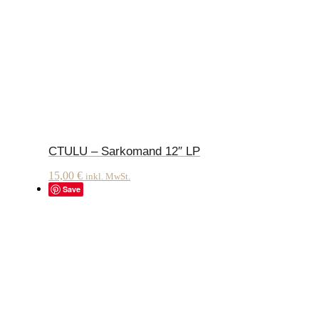
CTULU – Sarkomand 12″ LP
15,00
€
inkl. MwSt.
Save