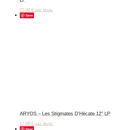
15,00
€
inkl. MwSt.
Save
ARYOS – Les Stigmates D’Hécate 12″ LP
17,00
€
inkl. MwSt.
Save