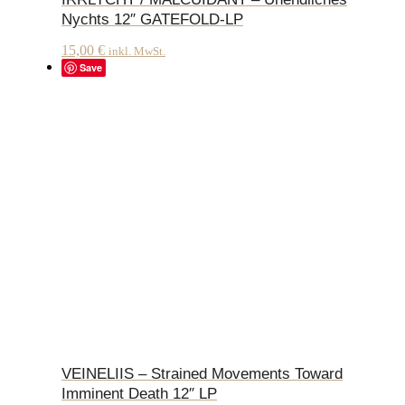
Nychts 12″ GATEFOLD-LP
15,00
€
inkl. MwSt.
Save
VEINELIIS – Strained Movements Toward
Imminent Death 12″ LP