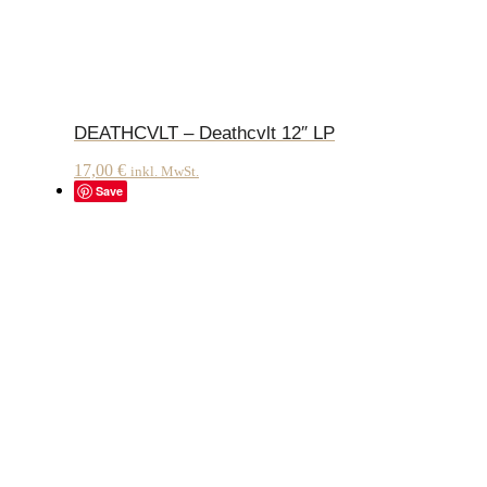
DEATHCVLT – Deathcvlt 12″ LP
17,00
€
inkl. MwSt.
Save