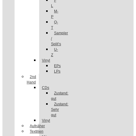
I-
L
M-
P
Q-
T
Sampler
/
Split’s
U-
Z
Vinyl
EPs
LPs
2nd
Hand
CDs
Zustand:
gut
Zustand:
Sehr
gut
Vinyl
Aufnäher
Textilien