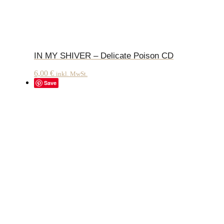
IN MY SHIVER – Delicate Poison CD
6,00
€
inkl. MwSt.
Save