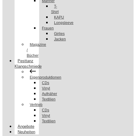
Männer
T-
Shirt
KAPU
Longsleeve
Frauen
Girlies
Jacken
Magazine
/
Bücher
Pesttanz
Klangschmiede
Eigenproduktionen
CDs
Vinyl
Aufnäher
Textilien
Vertrieb
CDs
Vinyl
Textilien
Angebote
Neuheiten