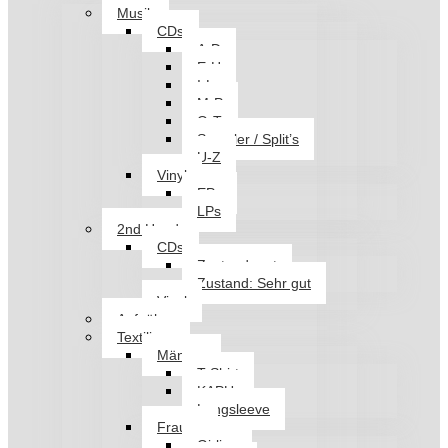
Musik
CDs
A-D
E-H
I-L
M-P
Q-T
Sampler / Split’s
U-Z
Vinyl
EPs
LPs
2nd Hand
CDs
Zustand: gut
Zustand: Sehr gut
Vinyl
Aufnäher
Textilien
Männer
T-Shirt
KAPU
Longsleeve
Frauen
Girlies