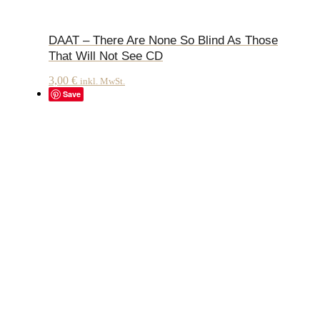
DAAT – There Are None So Blind As Those
That Will Not See CD
3,00
€
inkl. MwSt.
Save