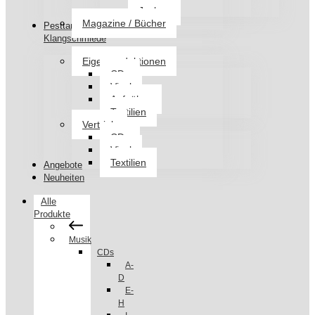
Jacken
Magazine / Bücher
Pesttanz
Klangschmiede
Eigenproduktionen
CDs
Vinyl
Aufnäher
Textilien
Vertrieb
CDs
Vinyl
Textilien
Angebote
Neuheiten
Alle
Produkte
Musik
CDs
A-
D
E-
H