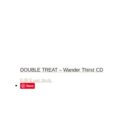
DOUBLE TREAT – Wander Thirst CD
6,00
€
inkl. MwSt.
Save