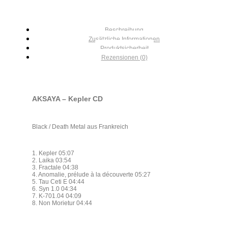
Beschreibung
Zusätzliche Informationen
Produktsicherheit
Rezensionen (0)
AKSAYA – Kepler CD
Black / Death Metal aus Frankreich
1. Kepler 05:07
2. Laika 03:54
3. Fractale 04:38
4. Anomalie, prélude à la découverte 05:27
5. Tau Ceti E 04:44
6. Syn 1.0 04:34
7. K-701.04 04:09
8. Non Morietur 04:44