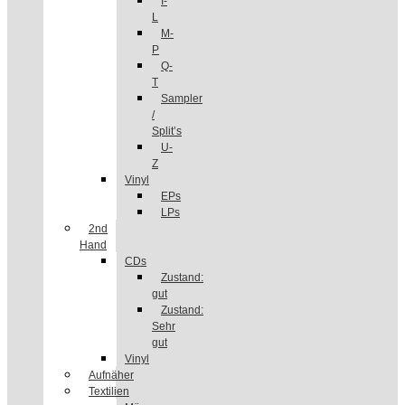
I-
L
M-
P
Q-
T
Sampler
/
Split’s
U-
Z
Vinyl
EPs
LPs
2nd
Hand
CDs
Zustand:
gut
Zustand:
Sehr
gut
Vinyl
Aufnäher
Textilien