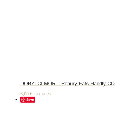
DOBYTCI MOR – Penury Eats Handly CD
6,00
€
inkl. MwSt.
Save