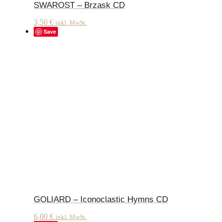
SWAROST – Brzask CD
3,50
€
inkl. MwSt.
Save
GOLIARD – Iconoclastic Hymns CD
6,00
€
inkl. MwSt.