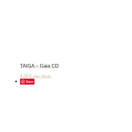
TAIGA – Gaia CD
4,50
€
inkl. MwSt.
Save