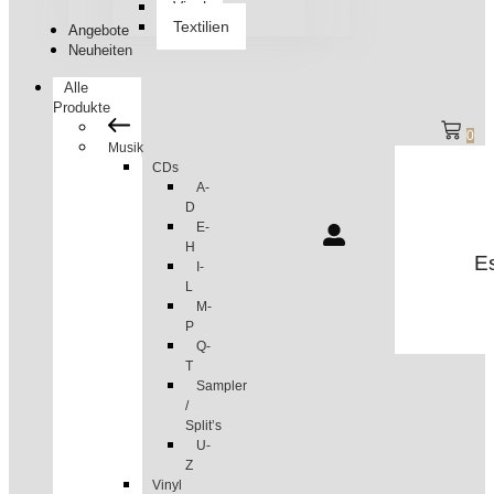
Vinyl
Textilien
Angebote
Neuheiten
Alle
Produkte
0
Musik
CDs
A-
D
E-
H
Es
I-
L
M-
P
Q-
T
Sampler
/
Split’s
U-
Z
Vinyl