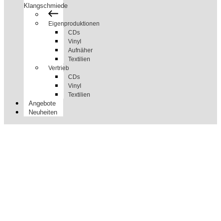
Klangschmiede
Eigenproduktionen
CDs
Vinyl
Aufnäher
Textilien
Vertrieb
CDs
Vinyl
Textilien
Angebote
Neuheiten