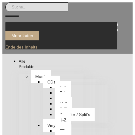
Mehr laden
Ende des Inhalts.
Alle
Produkte
Musik
CDs
A-D
E-H
I-L
M-P
Q-T
Sampler / Split’s
U-Z
Vinyl
EPs