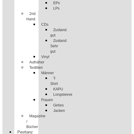
EPs
LPs
2nd
Hand
CDs
Zustand:
gut
Zustand:
Sehr
gut
Vinyl
Aufnäher
Textilien
Männer
T-
Shirt
KAPU
Longsleeve
Frauen
Girlies
Jacken
Magazine
/
Bücher
Pesttanz