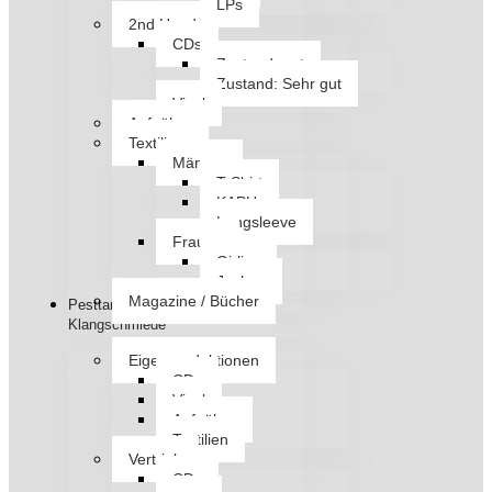
LPs
2nd Hand
CDs
Zustand: gut
Zustand: Sehr gut
Vinyl
Aufnäher
Textilien
Männer
T-Shirt
KAPU
Longsleeve
Frauen
Girlies
Jacken
Magazine / Bücher
Pesttanz
Klangschmiede
Eigenproduktionen
CDs
Vinyl
Aufnäher
Textilien
Vertrieb
CDs