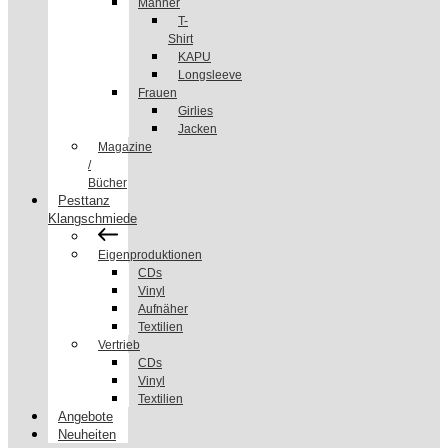
Männer
T-
Shirt
KAPU
Longsleeve
Frauen
Girlies
Jacken
Magazine
/
Bücher
Pesttanz
Klangschmiede
Eigenproduktionen
CDs
Vinyl
Aufnäher
Textilien
Vertrieb
CDs
Vinyl
Textilien
Angebote
Neuheiten