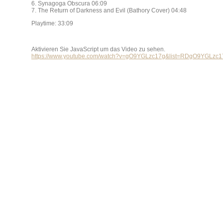
6. Synagoga Obscura 06:09
7. The Return of Darkness and Evil (Bathory Cover) 04:48
Playtime: 33:09
Aktivieren Sie JavaScript um das Video zu sehen.
https://www.youtube.com/watch?v=gO9YGLzc17g&list=RDgO9YGLzc17