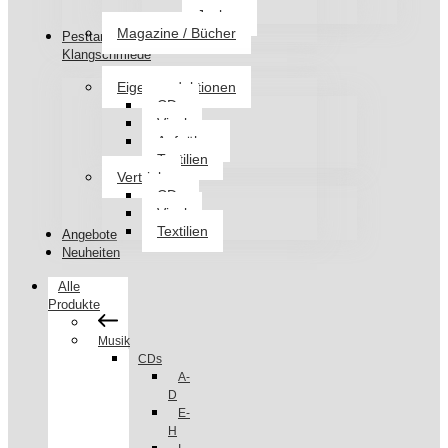
Jacken
Magazine / Bücher
Pesttanz
Klangschmiede
Eigenproduktionen
CDs
Vinyl
Aufnäher
Textilien
Vertrieb
CDs
Vinyl
Textilien
Angebote
Neuheiten
Alle
Produkte
Musik
CDs
A-
D
E-
H