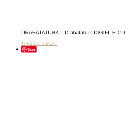
DRABATATURK – Drabataturk DIGIFILE-CD
11,00
€
inkl. MwSt.
Save