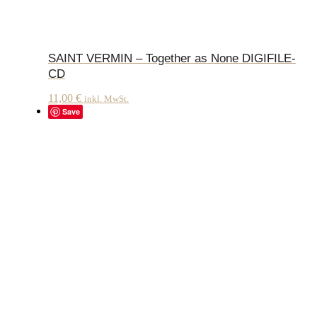
SAINT VERMIN – Together as None DIGIFILE-
CD
11,00
€
inkl. MwSt.
Save