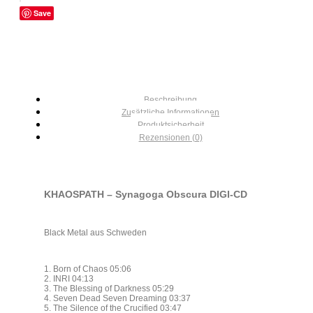
Save
Beschreibung
Zusätzliche Informationen
Produktsicherheit
Rezensionen (0)
KHAOSPATH – Synagoga Obscura DIGI-CD
Black Metal aus Schweden
1. Born of Chaos 05:06
2. INRI 04:13
3. The Blessing of Darkness 05:29
4. Seven Dead Seven Dreaming 03:37
5. The Silence of the Crucified 03:47