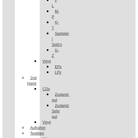
I-
L
M-
P
Q-
T
Sampler
/
Split’s
U-
Z
Vinyl
EPs
LPs
2nd
Hand
CDs
Zustand:
gut
Zustand:
Sehr
gut
Vinyl
Aufnäher
Textilien