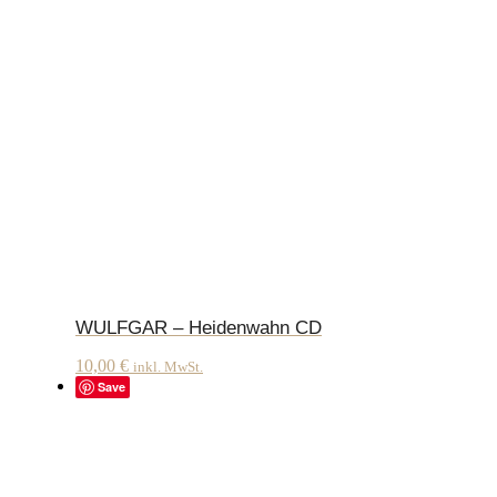
WULFGAR – Heidenwahn CD
10,00
€
inkl. MwSt.
Save