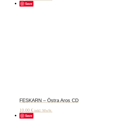
Save
FESKARN – Östra Aros CD
10,00
€
inkl. MwSt.
Save