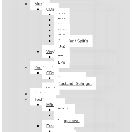
Musik
CDs
A-D
E-H
I-L
M-P
Q-T
Sampler / Split’s
U-Z
Vinyl
EPs
LPs
2nd Hand
CDs
Zustand: gut
Zustand: Sehr gut
Vinyl
Aufnäher
Textilien
Männer
T-Shirt
KAPU
Longsleeve
Frauen
Girlies