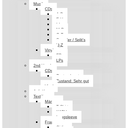
Musik
CDs
A-D
E-H
I-L
M-P
Q-T
Sampler / Split’s
U-Z
Vinyl
EPs
LPs
2nd Hand
CDs
Zustand: gut
Zustand: Sehr gut
Vinyl
Aufnäher
Textilien
Männer
T-Shirt
KAPU
Longsleeve
Frauen
Girlies