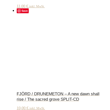
11,00
€
inkl. MwSt.
Save
FJÖRD / DRUNEMETON – A new dawn shall
rise / The sacred grove SPLIT-CD
10,00
€
inkl. MwSt.