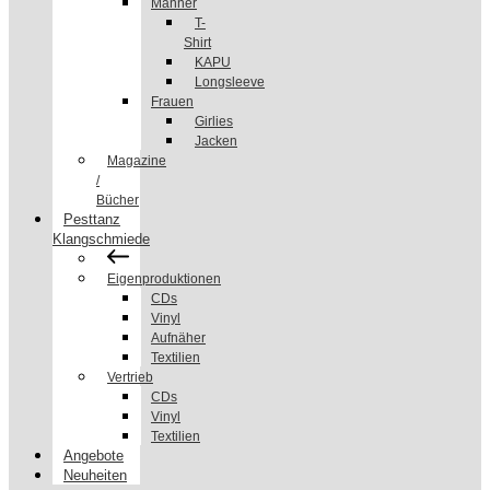
Männer
T-
Shirt
KAPU
Longsleeve
Frauen
Girlies
Jacken
Magazine
/
Bücher
Pesttanz
Klangschmiede
Eigenproduktionen
CDs
Vinyl
Aufnäher
Textilien
Vertrieb
CDs
Vinyl
Textilien
Angebote
Neuheiten