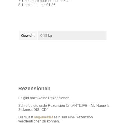
7. Une prière pour le doute 05:42
8. Hematophobia 01:36
Gewicht
0,15 kg
Rezensionen
Es gibt noch keine Rezensionen.
Schreibe die erste Rezension für „ANTILIFE – My Name Is
Sickness DIGI-CD“
Du musst
angemeldet
sein, um eine Rezension
veröffentlichen zu können.