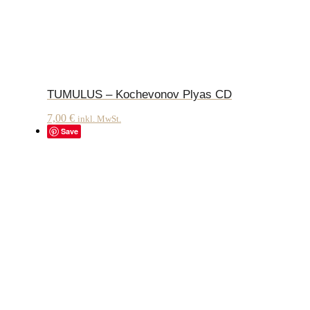
TUMULUS – Kochevonov Plyas CD
7,00
€
inkl. MwSt.
Save