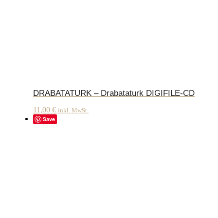
DRABATATURK – Drabataturk DIGIFILE-CD
11,00
€
inkl. MwSt.
Save