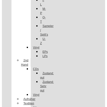
I-
L
M-
P
Q-
T
Sampler
/
Split’s
U-
Z
Vinyl
EPs
LPs
2nd
Hand
CDs
Zustand:
gut
Zustand:
Sehr
gut
Vinyl
Aufnäher
Textilien