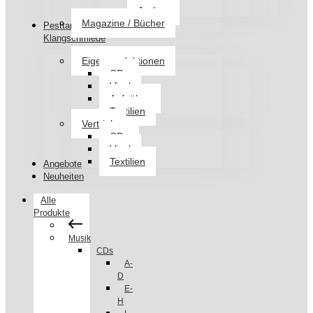
Jacken
Magazine / Bücher
Pesttanz
Klangschmiede
Eigenproduktionen
CDs
Vinyl
Aufnäher
Textilien
Vertrieb
CDs
Vinyl
Textilien
Angebote
Neuheiten
Alle
Produkte
Musik
CDs
A-
D
E-
H