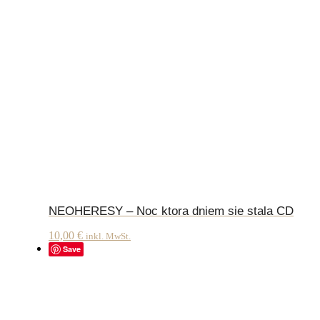
NEOHERESY – Noc ktora dniem sie stala CD
10,00
€
inkl. MwSt.
Save