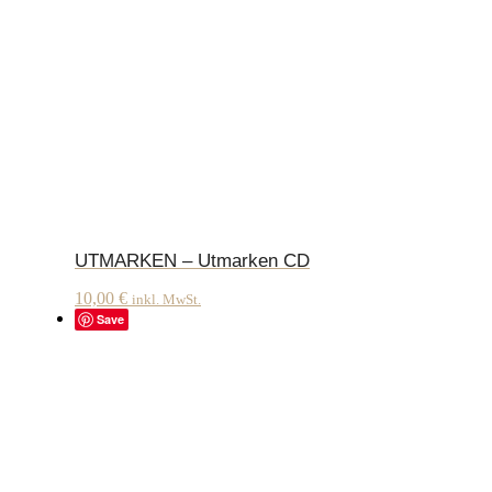
UTMARKEN – Utmarken CD
10,00
€
inkl. MwSt.
Save