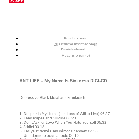
Save
Beschreibung
Zusätzliche Informationen
Produktsicherheit
Rezensionen (0)
ANTILIFE – My Name Is Sickness DIGI-CD
Depressive Black Metal aus Frankreich
1. Despair Is My Home (…a Loss of Will to Live) 06:37
2. Landscapes and Suicide 03:23
3. Don’t Ask for Love When You Hate Yourself 05:32
4. Addict 03:18
5. Les yeux fermés, les démons dansent 04:56
6. Une dernière pour la route 06:10