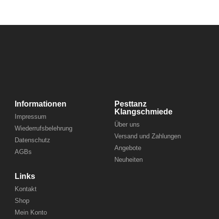
Informationen
Pesttanz
Klangschmiede
Impressum
Über uns
Wiederrufsbelehrung
Versand und Zahlungen
Datenschutz
Angebote
AGBs
Neuheiten
Links
Kontakt
Shop
Mein Konto