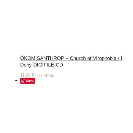
ÖKOMISANTHROP – Church of Virophobia / I
Deny DIGIFILE-CD
11,00
€
inkl. MwSt.
Save