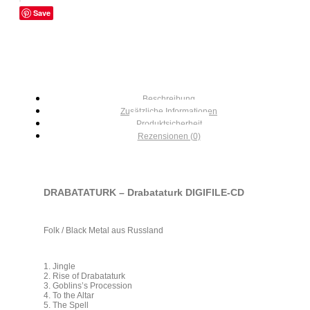
Save
Beschreibung
Zusätzliche Informationen
Produktsicherheit
Rezensionen (0)
DRABATATURK – Drabataturk DIGIFILE-CD
Folk / Black Metal aus Russland
1. Jingle
2. Rise of Drabataturk
3. Goblins’s Procession
4. To the Altar
5. The Spell