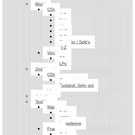
Musik
CDs
A-D
E-H
I-L
M-P
Q-T
Sampler / Split’s
U-Z
Vinyl
EPs
LPs
2nd Hand
CDs
Zustand: gut
Zustand: Sehr gut
Vinyl
Aufnäher
Textilien
Männer
T-Shirt
KAPU
Longsleeve
Frauen
Girlies