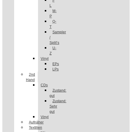
I-
L
M-
P
Q-
T
Sampler
/
Split’s
U-
Z
Vinyl
EPs
LPs
2nd
Hand
CDs
Zustand:
gut
Zustand:
Sehr
gut
Vinyl
Aufnäher
Textilien