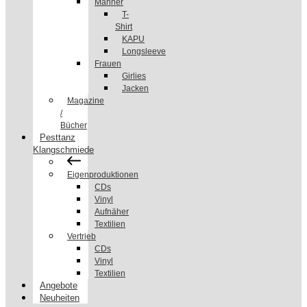
Männer
T-
Shirt
KAPU
Longsleeve
Frauen
Girlies
Jacken
Magazine
/
Bücher
Pesttanz
Klangschmiede
Eigenproduktionen
CDs
Vinyl
Aufnäher
Textilien
Vertrieb
CDs
Vinyl
Textilien
Angebote
Neuheiten