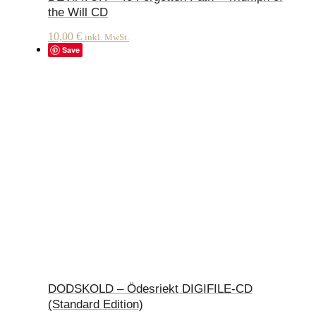
the Will CD
10,00
€
inkl. MwSt.
Save
DODSKOLD – Ödesriekt DIGIFILE-CD
(Standard Edition)