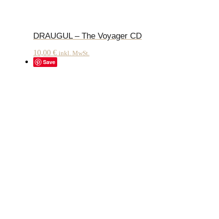
DRAUGUL – The Voyager CD
10,00
€
inkl. MwSt.
Save