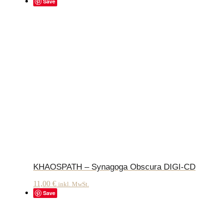
Save
KHAOSPATH – Synagoga Obscura DIGI-CD
11,00
€
inkl. MwSt.
Save