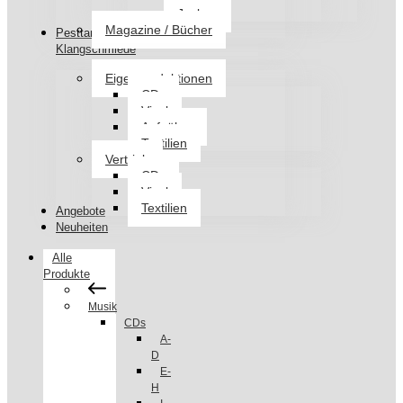
Jacken
Magazine / Bücher
Pesttanz
Klangschmiede
Eigenproduktionen
CDs
Vinyl
Aufnäher
Textilien
Vertrieb
CDs
Vinyl
Textilien
Angebote
Neuheiten
Alle
Produkte
Musik
CDs
A-
D
E-
H