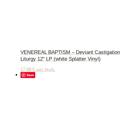
VENEREAL BAPTISM – Deviant Castigation
Liturgy 12″ LP (white Splatter Vinyl)
17,00
€
inkl. MwSt.
Save