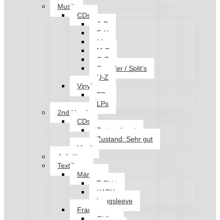
Musik
CDs
A-D
E-H
I-L
M-P
Q-T
Sampler / Split’s
U-Z
Vinyl
EPs
LPs
2nd Hand
CDs
Zustand: gut
Zustand: Sehr gut
Vinyl
Aufnäher
Textilien
Männer
T-Shirt
KAPU
Longsleeve
Frauen
Girlies