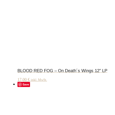
BLOOD RED FOG – On Death´s Wings 12″ LP
17,00
€
inkl. MwSt.
Save