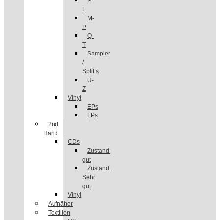
I-
L
M-
P
Q-
T
Sampler
/
Split’s
U-
Z
Vinyl
EPs
LPs
2nd
Hand
CDs
Zustand:
gut
Zustand:
Sehr
gut
Vinyl
Aufnäher
Textilien