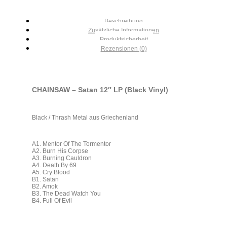
Beschreibung
Zusätzliche Informationen
Produktsicherheit
Rezensionen (0)
CHAINSAW – Satan 12″ LP (Black Vinyl)
Black / Thrash Metal aus Griechenland
A1. Mentor Of The Tormentor
A2. Burn His Corpse
A3. Burning Cauldron
A4. Death By 69
A5. Cry Blood
B1. Satan
B2. Amok
B3. The Dead Watch You
B4. Full Of Evil