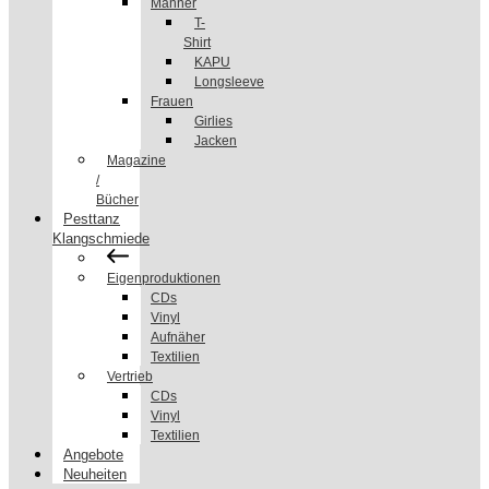
Männer
T-
Shirt
KAPU
Longsleeve
Frauen
Girlies
Jacken
Magazine
/
Bücher
Pesttanz
Klangschmiede
Eigenproduktionen
CDs
Vinyl
Aufnäher
Textilien
Vertrieb
CDs
Vinyl
Textilien
Angebote
Neuheiten