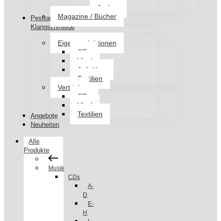
Jacken
Magazine / Bücher
Pesttanz
Klangschmiede
Eigenproduktionen
CDs
Vinyl
Aufnäher
Textilien
Vertrieb
CDs
Vinyl
Textilien
Angebote
Neuheiten
Alle
Produkte
Musik
CDs
A-
D
E-
H