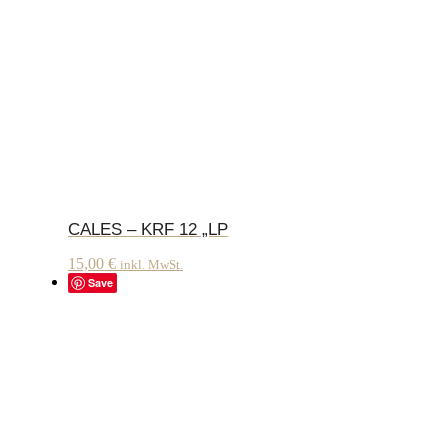
CALES – KRF 12 „LP
15,00
€
inkl. MwSt.
Save