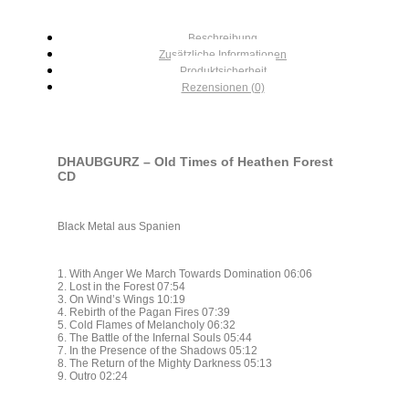
Beschreibung
Zusätzliche Informationen
Produktsicherheit
Rezensionen (0)
DHAUBGURZ – Old Times of Heathen Forest
CD
Black Metal aus Spanien
1. With Anger We March Towards Domination 06:06
2. Lost in the Forest 07:54
3. On Wind’s Wings 10:19
4. Rebirth of the Pagan Fires 07:39
5. Cold Flames of Melancholy 06:32
6. The Battle of the Infernal Souls 05:44
7. In the Presence of the Shadows 05:12
8. The Return of the Mighty Darkness 05:13
9. Outro 02:24