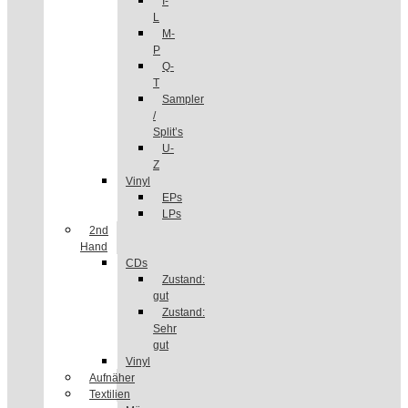
I-
L
M-
P
Q-
T
Sampler
/
Split’s
U-
Z
Vinyl
EPs
LPs
2nd
Hand
CDs
Zustand:
gut
Zustand:
Sehr
gut
Vinyl
Aufnäher
Textilien