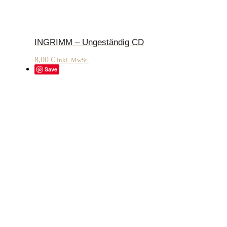
INGRIMM – Ungeständig CD
8,00
€
inkl. MwSt.
Save