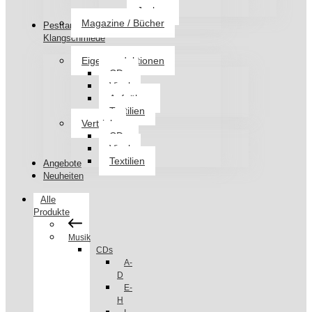
Jacken
Magazine / Bücher
Pesttanz
Klangschmiede
Eigenproduktionen
CDs
Vinyl
Aufnäher
Textilien
Vertrieb
CDs
Vinyl
Textilien
Angebote
Neuheiten
Alle
Produkte
Musik
CDs
A-
D
E-
H