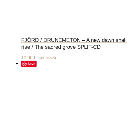
FJÖRD / DRUNEMETON – A new dawn shall
rise / The sacred grove SPLIT-CD
10,00
€
inkl. MwSt.
Save