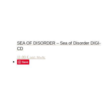
SEA OF DISORDER – Sea of Disorder DIGI-
CD
11,00
€
inkl. MwSt.
Save