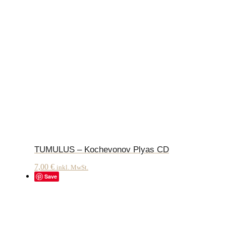
TUMULUS – Kochevonov Plyas CD
7,00
€
inkl. MwSt.
Save