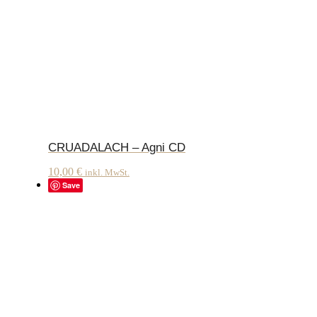
CRUADALACH – Agni CD
10,00
€
inkl. MwSt.
Save