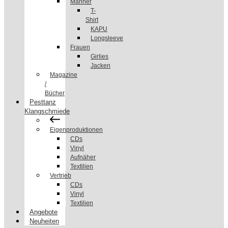
Männer
T-
Shirt
KAPU
Longsleeve
Frauen
Girlies
Jacken
Magazine
/
Bücher
Pesttanz
Klangschmiede
Eigenproduktionen
CDs
Vinyl
Aufnäher
Textilien
Vertrieb
CDs
Vinyl
Textilien
Angebote
Neuheiten