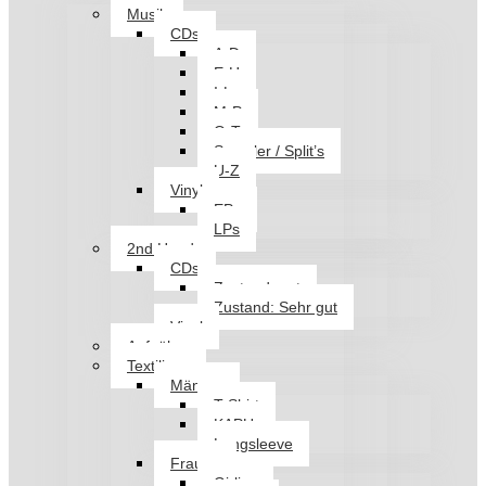
Musik
CDs
A-D
E-H
I-L
M-P
Q-T
Sampler / Split’s
U-Z
Vinyl
EPs
LPs
2nd Hand
CDs
Zustand: gut
Zustand: Sehr gut
Vinyl
Aufnäher
Textilien
Männer
T-Shirt
KAPU
Longsleeve
Frauen
Girlies