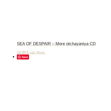
SEA OF DESPAIR – More otchayaniya CD
10,00
€
inkl. MwSt.
Save