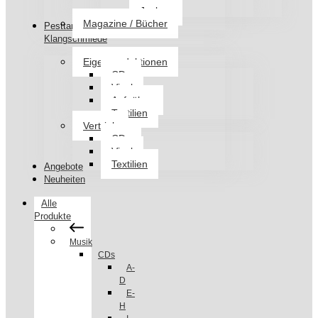
Jacken
Magazine / Bücher
Pesttanz
Klangschmiede
Eigenproduktionen
CDs
Vinyl
Aufnäher
Textilien
Vertrieb
CDs
Vinyl
Textilien
Angebote
Neuheiten
Alle
Produkte
Musik
CDs
A-
D
E-
H