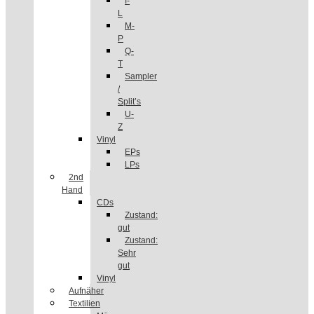
I-
L
M-
P
Q-
T
Sampler
/
Split’s
U-
Z
Vinyl
EPs
LPs
2nd
Hand
CDs
Zustand:
gut
Zustand:
Sehr
gut
Vinyl
Aufnäher
Textilien