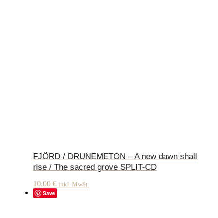
FJÖRD / DRUNEMETON – A new dawn shall
rise / The sacred grove SPLIT-CD
10,00
€
inkl. MwSt.
Save