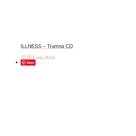
ILLNESS – Trumna CD
10,00
€
inkl. MwSt.
Save