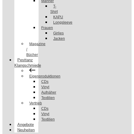
Männer
T-
Shirt
KAPU
Longsleeve
Frauen
Girlies
Jacken
Magazine
/
Bücher
Pesttanz
Klangschmiede
Eigenproduktionen
CDs
Vinyl
Aufnäher
Textilien
Vertrieb
CDs
Vinyl
Textilien
Angebote
Neuheiten