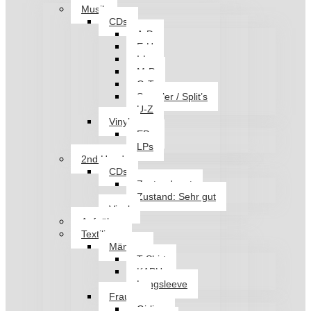
Musik
CDs
A-D
E-H
I-L
M-P
Q-T
Sampler / Split’s
U-Z
Vinyl
EPs
LPs
2nd Hand
CDs
Zustand: gut
Zustand: Sehr gut
Vinyl
Aufnäher
Textilien
Männer
T-Shirt
KAPU
Longsleeve
Frauen
Girlies