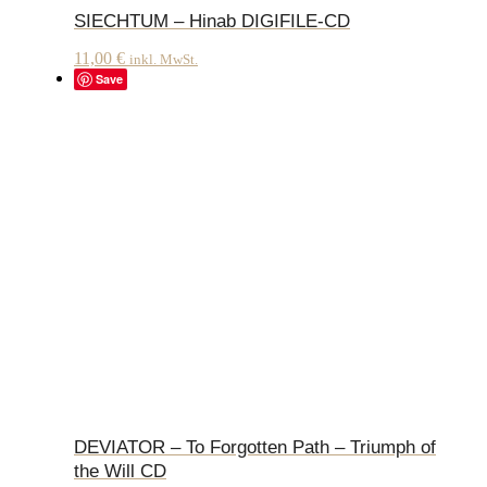
SIECHTUM – Hinab DIGIFILE-CD
11,00
€
inkl. MwSt.
Save
DEVIATOR – To Forgotten Path – Triumph of
the Will CD