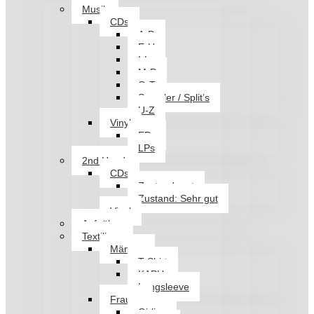
Musik
CDs
A-D
E-H
I-L
M-P
Q-T
Sampler / Split’s
U-Z
Vinyl
EPs
LPs
2nd Hand
CDs
Zustand: gut
Zustand: Sehr gut
Vinyl
Aufnäher
Textilien
Männer
T-Shirt
KAPU
Longsleeve
Frauen
Girlies