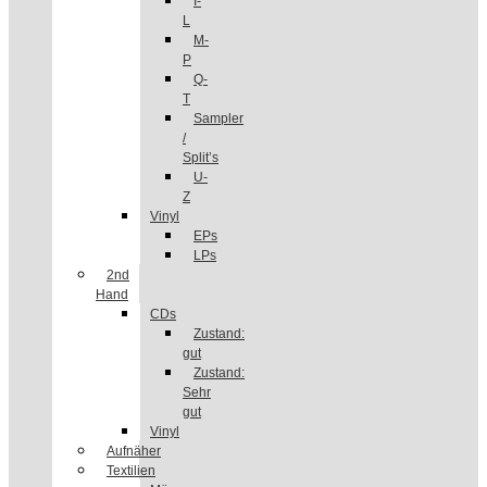
I-
L
M-
P
Q-
T
Sampler
/
Split’s
U-
Z
Vinyl
EPs
LPs
2nd
Hand
CDs
Zustand:
gut
Zustand:
Sehr
gut
Vinyl
Aufnäher
Textilien