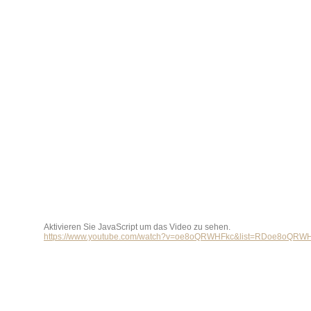
Aktivieren Sie JavaScript um das Video zu sehen.
https://www.youtube.com/watch?v=oe8oQRWHFkc&list=RDoe8oQRWHF