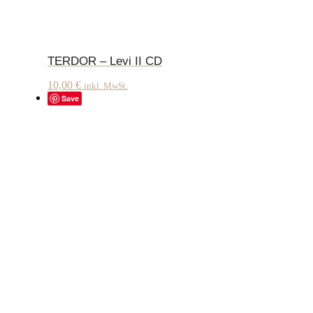
TERDOR – Levi II CD
10,00
€
inkl. MwSt.
Save