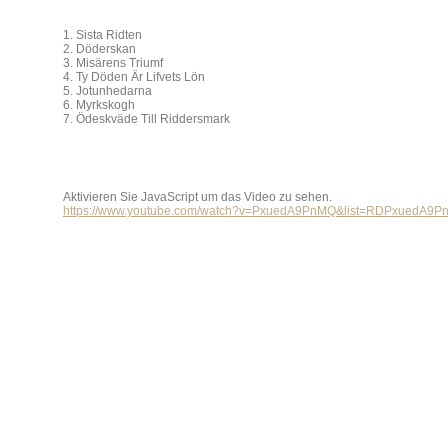
1. Sista Ridten
2. Döderskan
3. Misärens Triumf
4. Ty Döden Är Lifvets Lön
5. Jotunhedarna
6. Myrkskogh
7. Ödeskväde Till Riddersmark
Aktivieren Sie JavaScript um das Video zu sehen.
https://www.youtube.com/watch?v=PxuedA9PnMQ&list=RDPxuedA9Pn