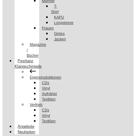
Männer
T-
Shirt
KAPU
Longsleeve
Frauen
Girlies
Jacken
Magazine
/
Bücher
Pesttanz
Klangschmiede
Eigenproduktionen
CDs
Vinyl
Aufnäher
Textilien
Vertrieb
CDs
Vinyl
Textilien
Angebote
Neuheiten