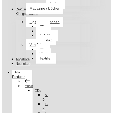
Jacken
Magazine / Bücher
Pesttanz
Klangschmiede
Eigenproduktionen
CDs
Vinyl
Aufnäher
Textilien
Vertrieb
CDs
Vinyl
Textilien
Angebote
Neuheiten
Alle
Produkte
Musik
CDs
A-
D
E-
H