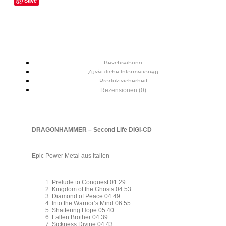
Save
Beschreibung
Zusätzliche Informationen
Produktsicherheit
Rezensionen (0)
DRAGONHAMMER – Second Life DIGI-CD
Epic Power Metal aus Italien
Prelude to Conquest 01:29
Kingdom of the Ghosts 04:53
Diamond of Peace 04:49
Into the Warrior’s Mind 06:55
Shattering Hope 05:40
Fallen Brother 04:39
Sickness Divine 04:43