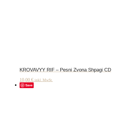
KROVAVYY RIF – Pesni Zvona Shpagi CD
10,00
€
inkl. MwSt.
Save