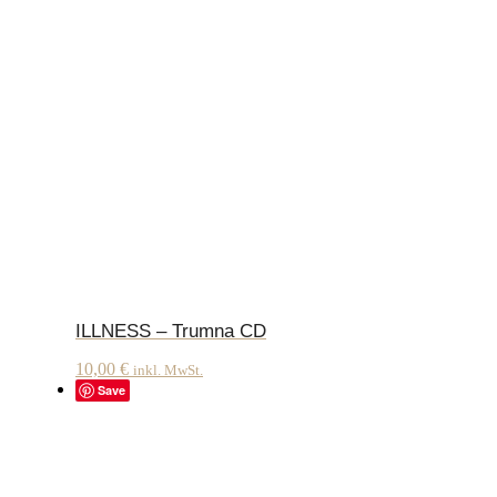
ILLNESS – Trumna CD
10,00
€
inkl. MwSt.
Save