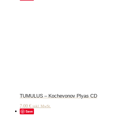
TUMULUS – Kochevonov Plyas CD
7,00
€
inkl. MwSt.
Save