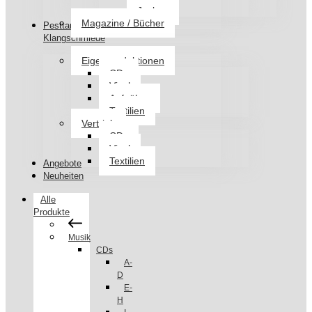
Jacken
Magazine / Bücher
Pesttanz
Klangschmiede
Eigenproduktionen
CDs
Vinyl
Aufnäher
Textilien
Vertrieb
CDs
Vinyl
Textilien
Angebote
Neuheiten
Alle
Produkte
Musik
CDs
A-
D
E-
H