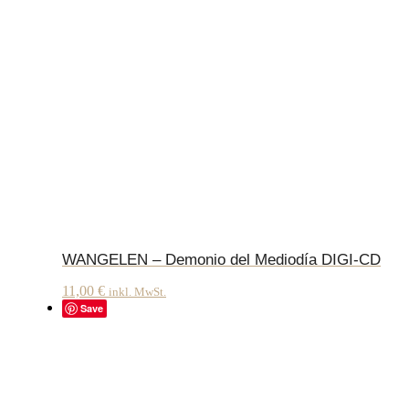
WANGELEN – Demonio del Mediodía DIGI-CD
11,00
€
inkl. MwSt.
Save