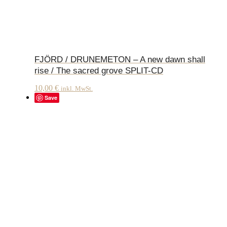
FJÖRD / DRUNEMETON – A new dawn shall
rise / The sacred grove SPLIT-CD
10,00
€
inkl. MwSt.
Save