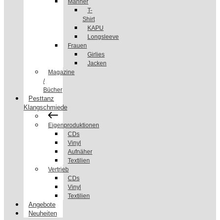
Männer
T-
Shirt
KAPU
Longsleeve
Frauen
Girlies
Jacken
Magazine
/
Bücher
Pesttanz
Klangschmiede
Eigenproduktionen
CDs
Vinyl
Aufnäher
Textilien
Vertrieb
CDs
Vinyl
Textilien
Angebote
Neuheiten