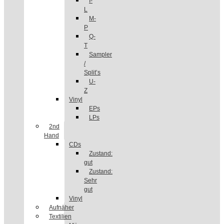
I-
L
M-
P
Q-
T
Sampler
/
Split’s
U-
Z
Vinyl
EPs
LPs
2nd
Hand
CDs
Zustand:
gut
Zustand:
Sehr
gut
Vinyl
Aufnäher
Textilien