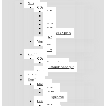
Musik
CDs
A-D
E-H
I-L
M-P
Q-T
Sampler / Split’s
U-Z
Vinyl
EPs
LPs
2nd Hand
CDs
Zustand: gut
Zustand: Sehr gut
Vinyl
Aufnäher
Textilien
Männer
T-Shirt
KAPU
Longsleeve
Frauen
Girlies