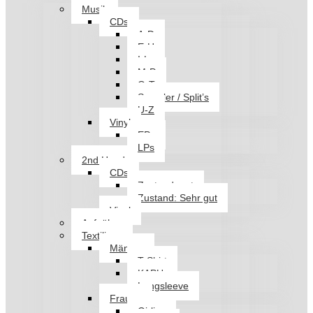
Musik
CDs
A-D
E-H
I-L
M-P
Q-T
Sampler / Split’s
U-Z
Vinyl
EPs
LPs
2nd Hand
CDs
Zustand: gut
Zustand: Sehr gut
Vinyl
Aufnäher
Textilien
Männer
T-Shirt
KAPU
Longsleeve
Frauen
Girlies