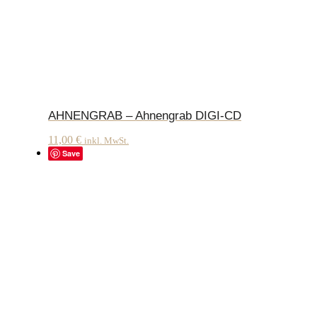
AHNENGRAB – Ahnengrab DIGI-CD
11,00
€
inkl. MwSt.
Save