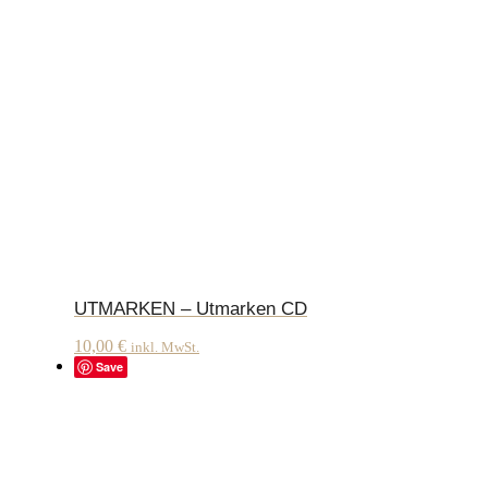
UTMARKEN – Utmarken CD
10,00
€
inkl. MwSt.
Save