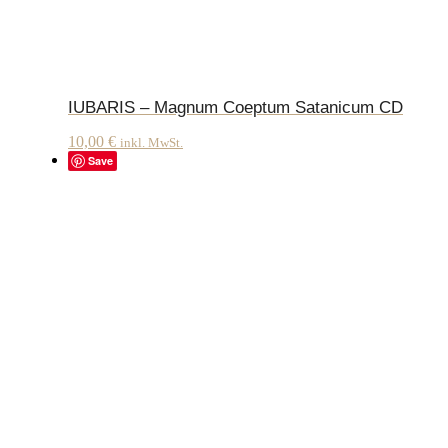
IUBARIS – Magnum Coeptum Satanicum CD
10,00
€
inkl. MwSt.
Save