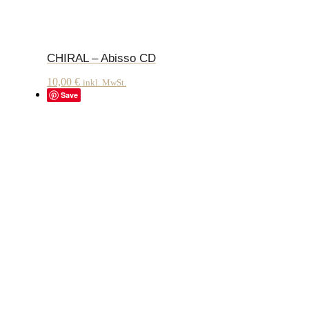
CHIRAL – Abisso CD
10,00
€
inkl. MwSt.
Save