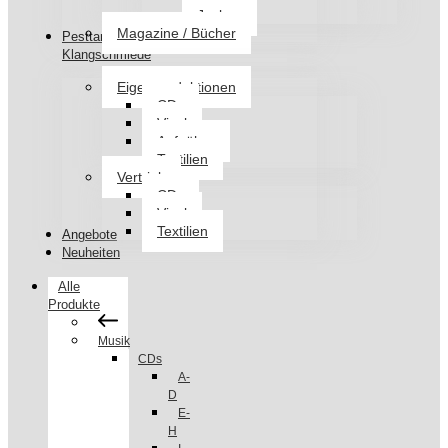
Jacken
Magazine / Bücher
Pesttanz
Klangschmiede
Eigenproduktionen
CDs
Vinyl
Aufnäher
Textilien
Vertrieb
CDs
Vinyl
Textilien
Angebote
Neuheiten
Alle
Produkte
Musik
CDs
A-
D
E-
H