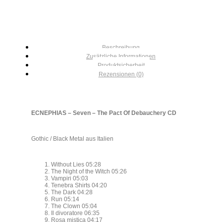
Beschreibung
Zusätzliche Informationen
Produktsicherheit
Rezensionen (0)
ECNEPHIAS – Seven – The Pact Of Debauchery CD
Gothic / Black Metal aus Italien
Without Lies 05:28
The Night of the Witch 05:26
Vampiri 05:03
Tenebra Shirts 04:20
The Dark 04:28
Run 05:14
The Clown 05:04
Il divoratore 06:35
Rosa mistica 04:17