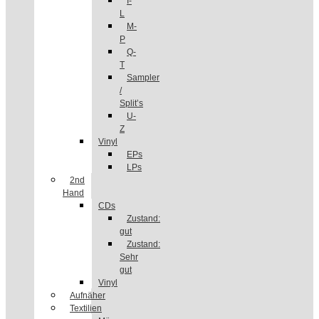
I-
L
M-
P
Q-
T
Sampler
/
Split’s
U-
Z
Vinyl
EPs
LPs
2nd
Hand
CDs
Zustand:
gut
Zustand:
Sehr
gut
Vinyl
Aufnäher
Textilien