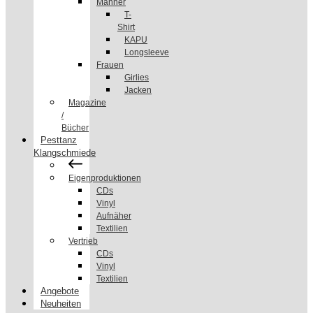
Männer
T-
Shirt
KAPU
Longsleeve
Frauen
Girlies
Jacken
Magazine
/
Bücher
Pesttanz
Klangschmiede
Eigenproduktionen
CDs
Vinyl
Aufnäher
Textilien
Vertrieb
CDs
Vinyl
Textilien
Angebote
Neuheiten