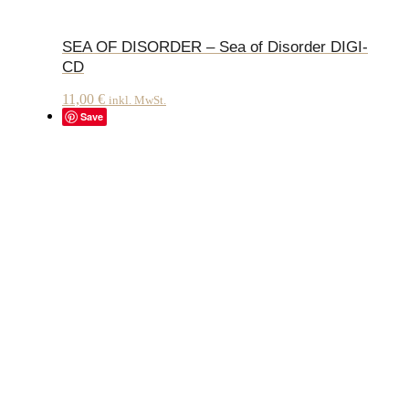
SEA OF DISORDER – Sea of Disorder DIGI-
CD
11,00
€
inkl. MwSt.
Save