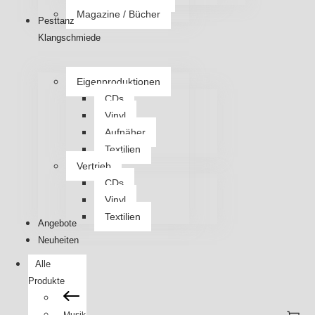
Magazine / Bücher
Pesttanz
Klangschmiede
Eigenproduktionen
CDs
Vinyl
Aufnäher
Textilien
Vertrieb
CDs
Vinyl
Textilien
Angebote
Neuheiten
Alle
Produkte