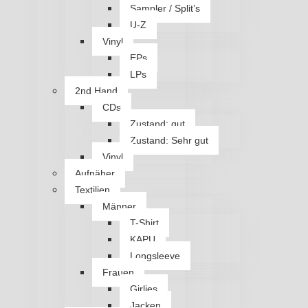
Sampler / Split’s
U-Z
Vinyl
EPs
LPs
2nd Hand
CDs
Zustand: gut
Zustand: Sehr gut
Vinyl
Aufnäher
Textilien
Männer
T-Shirt
KAPU
Longsleeve
Frauen
Girlies
Jacken