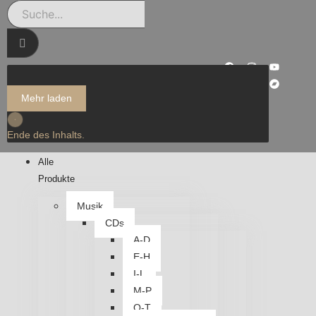
Mehr laden
Ende des Inhalts.
Alle
Produkte
Musik
CDs
A-D
E-H
I-L
M-P
Q-T