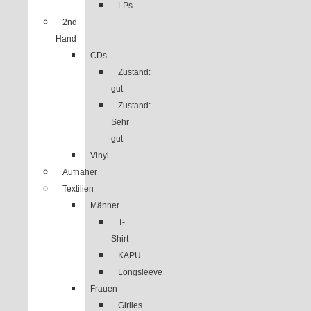
LPs
2nd
Hand
CDs
Zustand:
gut
Zustand:
Sehr
gut
Vinyl
Aufnäher
Textilien
Männer
T-
Shirt
KAPU
Longsleeve
Frauen
Girlies