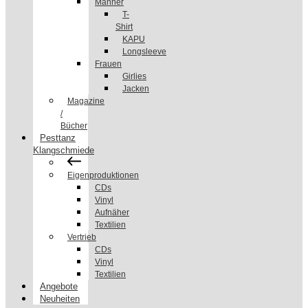
Männer
T-
Shirt
KAPU
Longsleeve
Frauen
Girlies
Jacken
Magazine
/
Bücher
Pesttanz
Klangschmiede
Eigenproduktionen
CDs
Vinyl
Aufnäher
Textilien
Vertrieb
CDs
Vinyl
Textilien
Angebote
Neuheiten