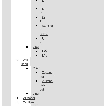
I-
L
M-
P
Q-
T
Sampler
/
Split’s
U-
Z
Vinyl
EPs
LPs
2nd
Hand
CDs
Zustand:
gut
Zustand:
Sehr
gut
Vinyl
Aufnäher
Textilien