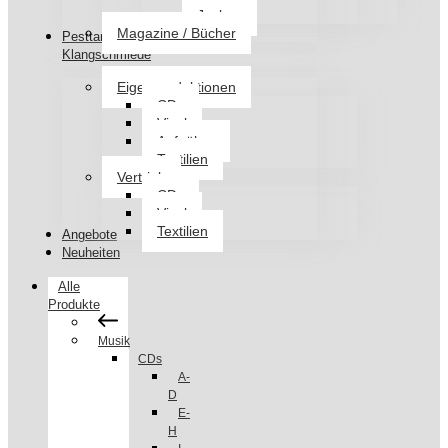
Jacken
Magazine / Bücher
Pesttanz
Klangschmiede
Eigenproduktionen
CDs
Vinyl
Aufnäher
Textilien
Vertrieb
CDs
Vinyl
Textilien
Angebote
Neuheiten
Alle
Produkte
Musik
CDs
A-
D
E-
H