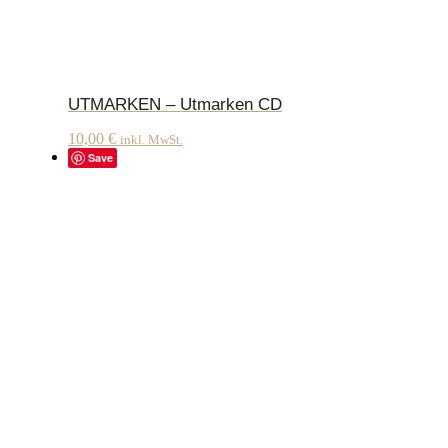
UTMARKEN – Utmarken CD
10,00
€
inkl. MwSt.
Save