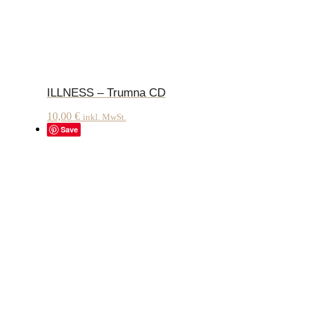
ILLNESS – Trumna CD
10,00
€
inkl. MwSt.
Save