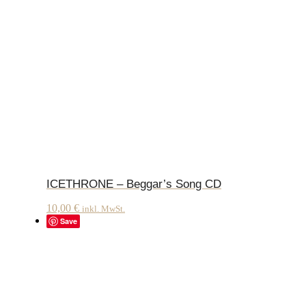
ICETHRONE – Beggar’s Song CD
10,00
€
inkl. MwSt.
Save