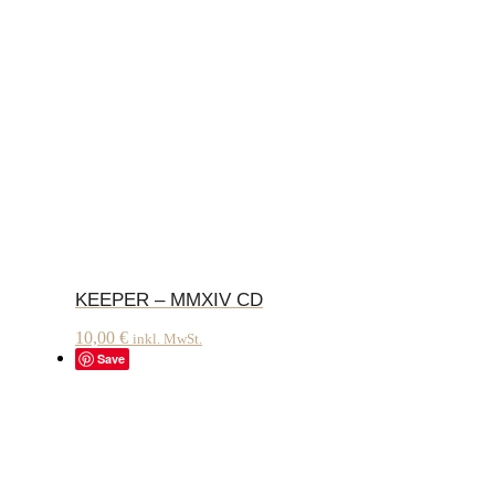
KEEPER – MMXIV CD
10,00
€
inkl. MwSt.
Save