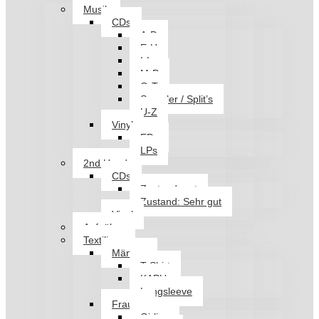
Musik
CDs
A-D
E-H
I-L
M-P
Q-T
Sampler / Split’s
U-Z
Vinyl
EPs
LPs
2nd Hand
CDs
Zustand: gut
Zustand: Sehr gut
Vinyl
Aufnäher
Textilien
Männer
T-Shirt
KAPU
Longsleeve
Frauen
Girlies