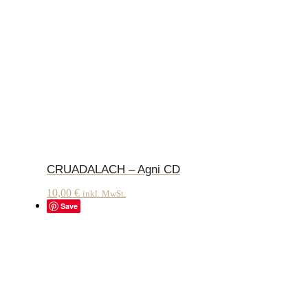
CRUADALACH – Agni CD
10,00
€
inkl. MwSt.
Save