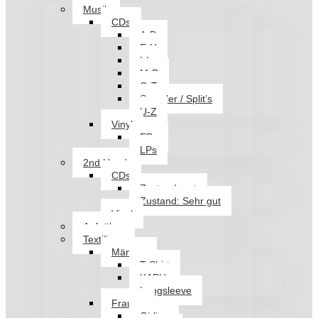
Musik
CDs
A-D
E-H
I-L
M-P
Q-T
Sampler / Split’s
U-Z
Vinyl
EPs
LPs
2nd Hand
CDs
Zustand: gut
Zustand: Sehr gut
Vinyl
Aufnäher
Textilien
Männer
T-Shirt
KAPU
Longsleeve
Frauen
Girlies