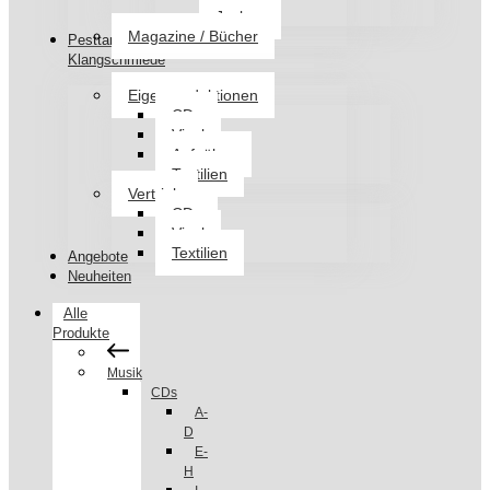
Jacken
Magazine / Bücher
Pesttanz
Klangschmiede
Eigenproduktionen
CDs
Vinyl
Aufnäher
Textilien
Vertrieb
CDs
Vinyl
Textilien
Angebote
Neuheiten
Alle
Produkte
Musik
CDs
A-
D
E-
H