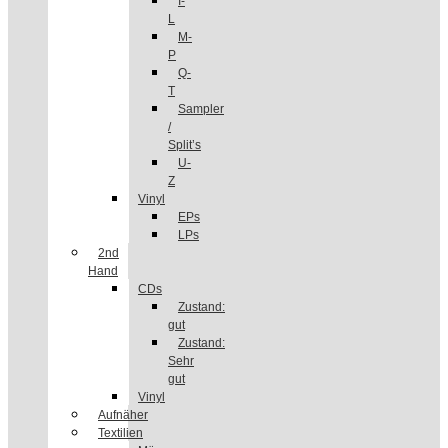
I-
L
M-
P
Q-
T
Sampler
/
Split’s
U-
Z
Vinyl
EPs
LPs
2nd
Hand
CDs
Zustand:
gut
Zustand:
Sehr
gut
Vinyl
Aufnäher
Textilien