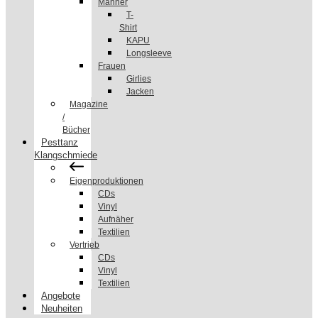
Männer
T-
Shirt
KAPU
Longsleeve
Frauen
Girlies
Jacken
Magazine
/
Bücher
Pesttanz
Klangschmiede
Eigenproduktionen
CDs
Vinyl
Aufnäher
Textilien
Vertrieb
CDs
Vinyl
Textilien
Angebote
Neuheiten