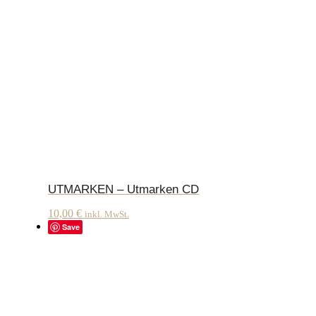
UTMARKEN – Utmarken CD
10,00
€
inkl. MwSt.
Save