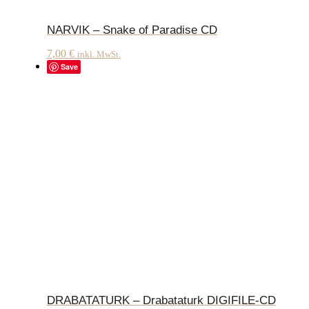
NARVIK – Snake of Paradise CD
7,00
€
inkl. MwSt.
Save
DRABATATURK – Drabataturk DIGIFILE-CD