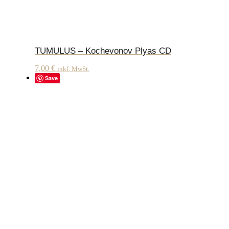
TUMULUS – Kochevonov Plyas CD
7,00
€
inkl. MwSt.
Save