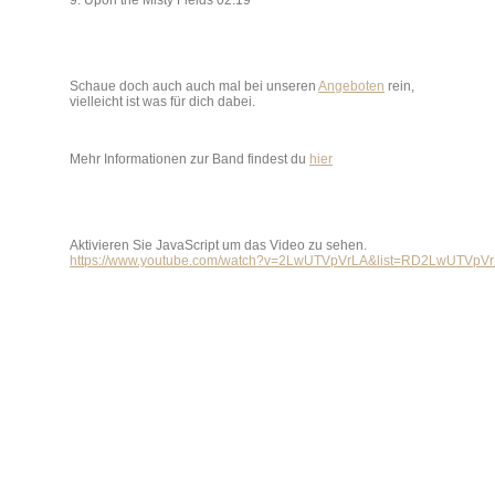
9. Upon the Misty Fields 02:19
Schaue doch auch auch mal bei unseren
Angeboten
rein,
vielleicht ist was für dich dabei.
Mehr Informationen zur Band findest du
hier
Aktivieren Sie JavaScript um das Video zu sehen.
https://www.youtube.com/watch?v=2LwUTVpVrLA&list=RD2LwUTVpVrL