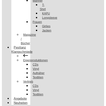
Männer
T-
Shirt
KAPU
Longsleeve
Frauen
Girlies
Jacken
Magazine
/
Bücher
Pesttanz
Klangschmiede
Eigenproduktionen
CDs
Vinyl
Aufnäher
Textilien
Vertrieb
CDs
Vinyl
Textilien
Angebote
Neuheiten