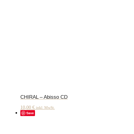
CHIRAL – Abisso CD
10,00
€
inkl. MwSt.
Save