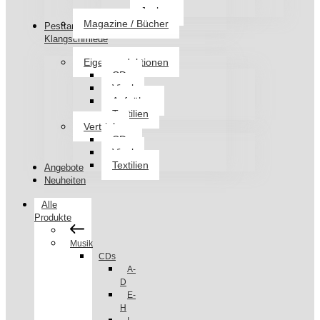
Jacken
Magazine / Bücher
Pesttanz
Klangschmiede
Eigenproduktionen
CDs
Vinyl
Aufnäher
Textilien
Vertrieb
CDs
Vinyl
Textilien
Angebote
Neuheiten
Alle
Produkte
Musik
CDs
A-
D
E-
H