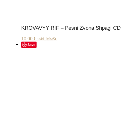
KROVAVYY RIF – Pesni Zvona Shpagi CD
10,00
€
inkl. MwSt.
Save