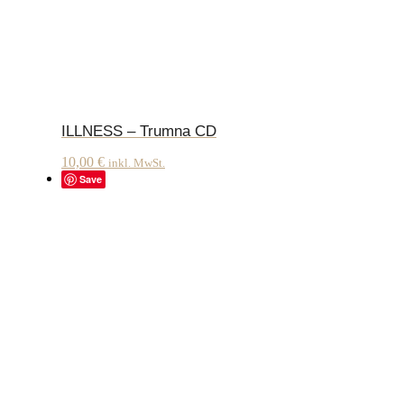
ILLNESS – Trumna CD
10,00
€
inkl. MwSt.
Save