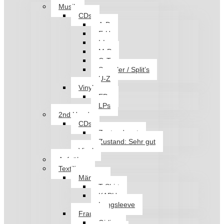
Musik
CDs
A-D
E-H
I-L
M-P
Q-T
Sampler / Split’s
U-Z
Vinyl
EPs
LPs
2nd Hand
CDs
Zustand: gut
Zustand: Sehr gut
Vinyl
Aufnäher
Textilien
Männer
T-Shirt
KAPU
Longsleeve
Frauen
Girlies